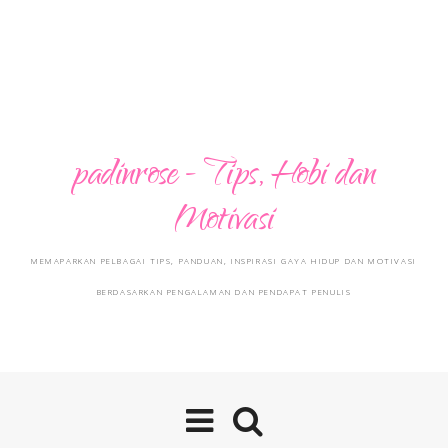
padinrose - Tips, Hobi dan
Motivasi
MEMAPARKAN PELBAGAI TIPS, PANDUAN, INSPIRASI GAYA HIDUP DAN MOTIVASI
BERDASARKAN PENGALAMAN DAN PENDAPAT PENULIS