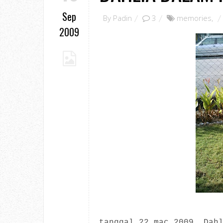
Sep
By
Padin
3
memories
,
2009
tanggal 22 mac 2009, Dah