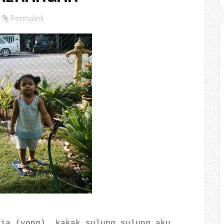
Permalink
lia (yong), kakak sulung sulung aku