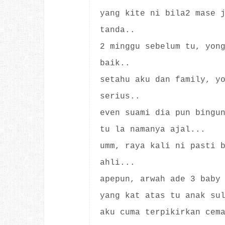
yang kite ni bila2 mase 
tanda..
2 minggu sebelum tu, yon
baik..
setahu aku dan family, y
serius..
even suami dia pun bingu
tu la namanya ajal...
umm, raya kali ni pasti 
ahli...
apepun, arwah ade 3 baby
yang kat atas tu anak su
aku cuma terpikirkan cem