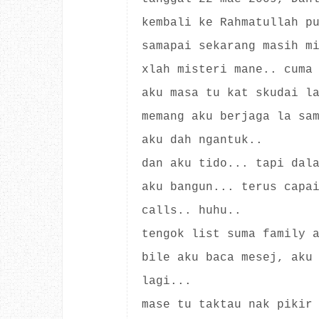
kembali ke Rahmatullah p
samapai sekarang masih m
xlah misteri mane.. cuma
aku masa tu kat skudai l
memang aku berjaga la sa
aku dah ngantuk..
dan aku tido... tapi dal
aku bangun... terus capa
calls.. huhu..
tengok list suma family 
bile aku baca mesej, aku
lagi...
mase tu taktau nak pikir