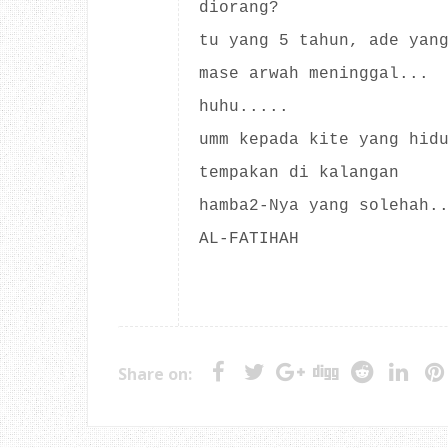
diorang?
tu yang 5 tahun, ade yan
mase arwah meninggal...
huhu.....
umm kepada kite yang hid
tempakan di kalangan
hamba2-Nya yang solehah.
AL-FATIHAH
Share on: