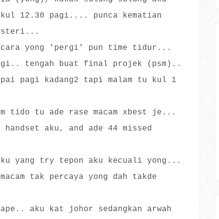
ukul 12.30 pagi.... punca kematian
isteri...
 cara yong 'pergi' pun time tidur...
agi.. tengah buat final projek (psm)..
mpai pagi kadang2 tapi malam tu kul 1
am tido tu ade rase macam xbest je...
i handset aku, and ade 44 missed
aku yang try tepon aku kecuali yong...
 macam tak percaya yong dah takde
 ape.. aku kat johor sedangkan arwah