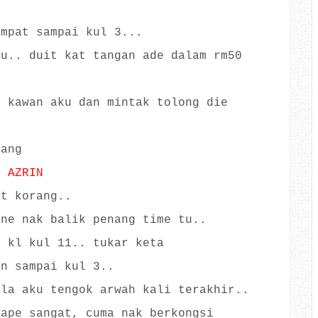
empat sampai kul 3...
au.. duit kat tangan ade dalam rm50
t kawan aku dan mintak tolong die
rang
D AZRIN
at korang..
ane nak balik penang time tu..
i kl kul 11.. tukar keta
an sampai kul 3..
 la aku tengok arwah kali terakhir..
 ape sangat, cuma nak berkongsi