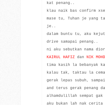
kat penang..
klau naik bas confirm xs
mase tu, Tuhan je yang t
je..
dalam buntu tu, aku keju
drive samapai penang..
ni aku sebutkan nama dio
KAIRUL HAFIZ
dan
NIK MOH
tima kasih la bebanyak k
kalau tak, taktau la cem
gerak lepas subuh, sampa
and terus gerak penang d
alhamdulillah sempat gak
aku bukan lah nak cerita