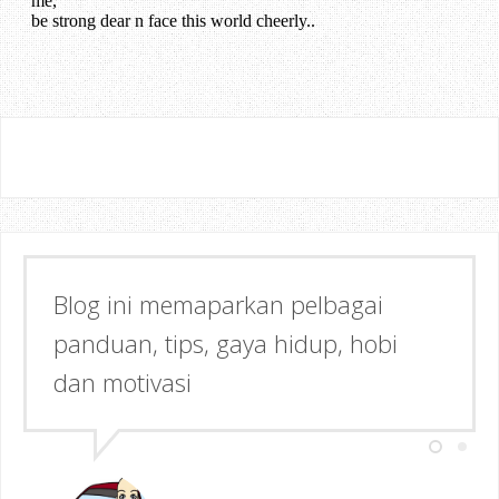
Blog ini memaparkan pelbagai
Semoga dapat memberi Manfaat &
panduan, tips, gaya hidup, hobi
Inspirasi kepada anda!
dan motivasi