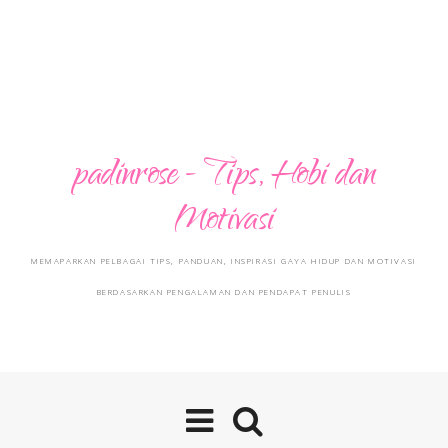
padinrose - Tips, Hobi dan
Motivasi
MEMAPARKAN PELBAGAI TIPS, PANDUAN, INSPIRASI GAYA HIDUP DAN MOTIVASI
BERDASARKAN PENGALAMAN DAN PENDAPAT PENULIS