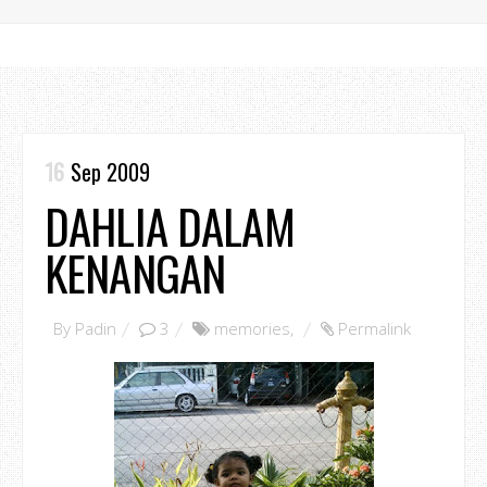
16
Sep 2009
DAHLIA DALAM
KENANGAN
By
Padin
3
memories
,
Permalink