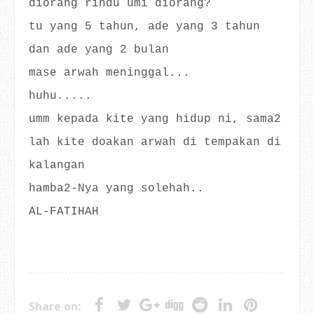
diorang rindu umi diorang?
tu yang 5 tahun, ade yang 3 tahun
dan ade yang 2 bulan
mase arwah meninggal...
huhu.....
umm kepada kite yang hidup ni, sama2
lah kite doakan arwah di tempakan di
kalangan
hamba2-Nya yang solehah..
AL-FATIHAH
Share on: