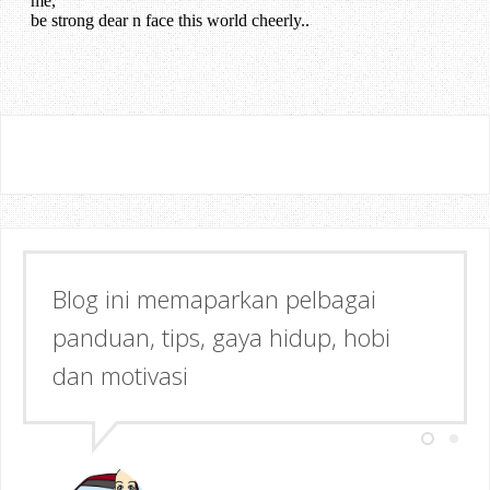
Blog ini memaparkan pelbagai
Semoga dapat memberi Manfaat &
panduan, tips, gaya hidup, hobi
Inspirasi kepada anda!
dan motivasi