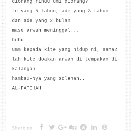
diorang rindu umi diorang?
tu yang 5 tahun, ade yang 3 tahun
dan ade yang 2 bulan
mase arwah meninggal...
huhu.....
umm kepada kite yang hidup ni, sama2
lah kite doakan arwah di tempakan di
kalangan
hamba2-Nya yang solehah..
AL-FATIHAH
Share on: