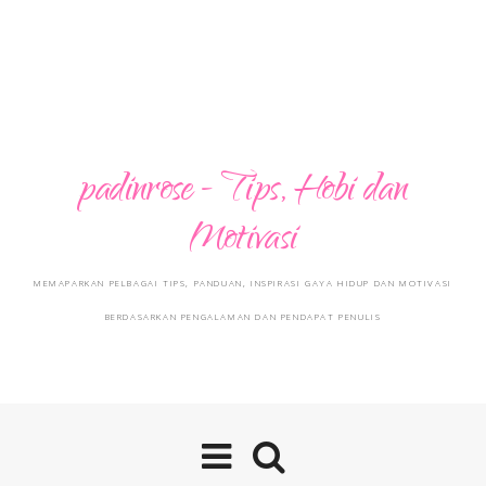
padinrose - Tips, Hobi dan
Motivasi
MEMAPARKAN PELBAGAI TIPS, PANDUAN, INSPIRASI GAYA HIDUP DAN MOTIVASI
BERDASARKAN PENGALAMAN DAN PENDAPAT PENULIS