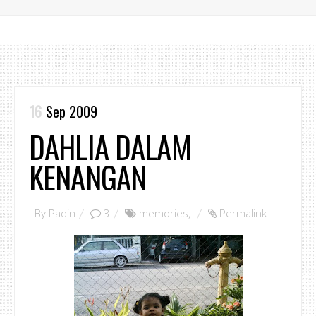
16
Sep 2009
DAHLIA DALAM
KENANGAN
By
Padin
3
memories
,
Permalink