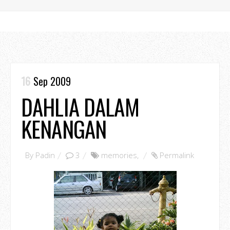
16
Sep 2009
DAHLIA DALAM
KENANGAN
By
Padin
3
memories
,
Permalink