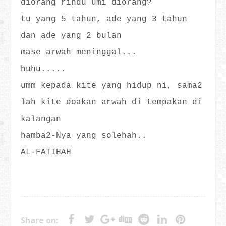
diorang rindu umi diorang?
tu yang 5 tahun, ade yang 3 tahun
dan ade yang 2 bulan
mase arwah meninggal...
huhu.....
umm kepada kite yang hidup ni, sama2
lah kite doakan arwah di tempakan di
kalangan
hamba2-Nya yang solehah..
AL-FATIHAH
Share on: