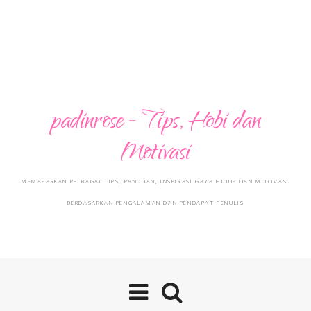
padinrose - Tips, Hobi dan
Motivasi
MEMAPARKAN PELBAGAI TIPS, PANDUAN, INSPIRASI GAYA HIDUP DAN MOTIVASI
BERDASARKAN PENGALAMAN DAN PENDAPAT PENULIS