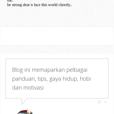
Blog ini memaparkan pelbagai
Semoga dapat memberi Manfaat &
panduan, tips, gaya hidup, hobi
Inspirasi kepada anda!
dan motivasi