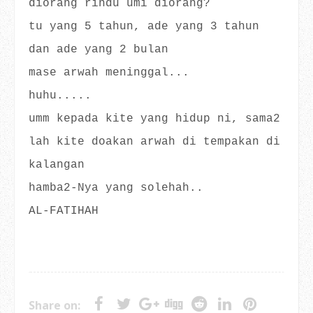
diorang rindu umi diorang?
tu yang 5 tahun, ade yang 3 tahun
dan ade yang 2 bulan
mase arwah meninggal...
huhu.....
umm kepada kite yang hidup ni, sama2
lah kite doakan arwah di tempakan di
kalangan
hamba2-Nya yang solehah..
AL-FATIHAH
Share on: