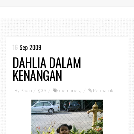
16
Sep 2009
DAHLIA DALAM
KENANGAN
By
Padin
3
memories
,
Permalink