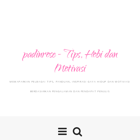
padinrose - Tips, Hobi dan
Motivasi
MEMAPARKAN PELBAGAI TIPS, PANDUAN, INSPIRASI GAYA HIDUP DAN MOTIVASI
BERDASARKAN PENGALAMAN DAN PENDAPAT PENULIS