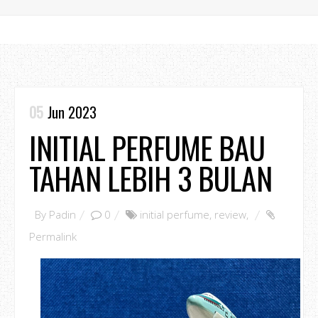
05
Jun 2023
INITIAL PERFUME BAU
TAHAN LEBIH 3 BULAN
By
Padin
0
initial perfume
,
review
,
Permalink