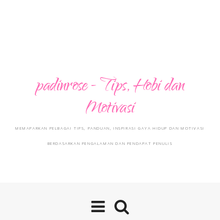
padinrose - Tips, Hobi dan
Motivasi
MEMAPARKAN PELBAGAI TIPS, PANDUAN, INSPIRASI GAYA HIDUP DAN MOTIVASI
BERDASARKAN PENGALAMAN DAN PENDAPAT PENULIS