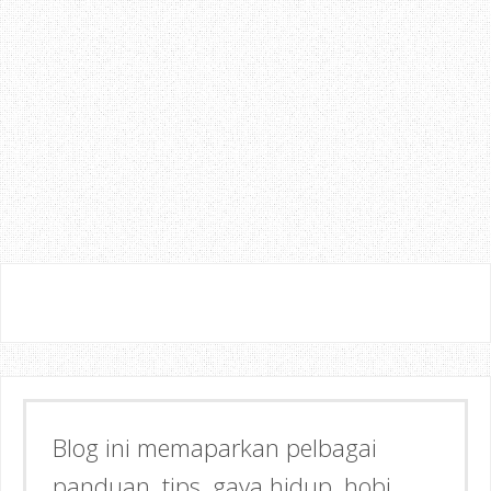
Blog ini memaparkan pelbagai
Semoga dapat memberi Manfaat &
panduan, tips, gaya hidup, hobi
Inspirasi kepada anda!