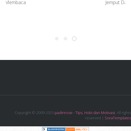
Jemput Datang Lagi
Copyright © 2009-2025
padinrose - Tips, Hobi dan Motivasi
, All rights
reserved |
SoraTemplates