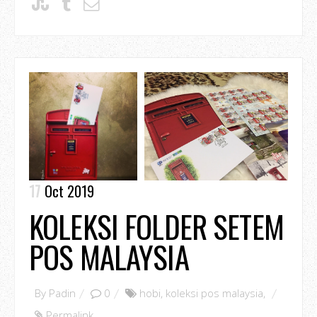
17
Oct 2019
KOLEKSI FOLDER SETEM
POS MALAYSIA
By
Padin
0
hobi
,
koleksi pos malaysia
,
Permalink