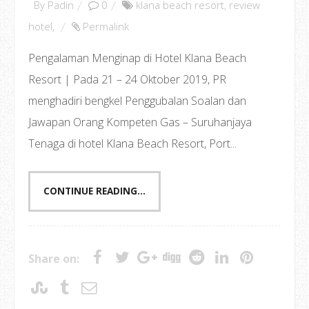
By
Padin
0
klana beach resort
,
review
hotel
,
Permalink
Pengalaman Menginap di Hotel Klana Beach
Resort | Pada 21 – 24 Oktober 2019, PR
menghadiri bengkel Penggubalan Soalan dan
Jawapan Orang Kompeten Gas – Suruhanjaya
Tenaga di hotel Klana Beach Resort, Port...
CONTINUE READING...
Share on: