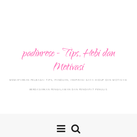
padinrose - Tips, Hobi dan
Motivasi
MEMAPARKAN PELBAGAI TIPS, PANDUAN, INSPIRASI GAYA HIDUP DAN MOTIVASI
BERDASARKAN PENGALAMAN DAN PENDAPAT PENULIS