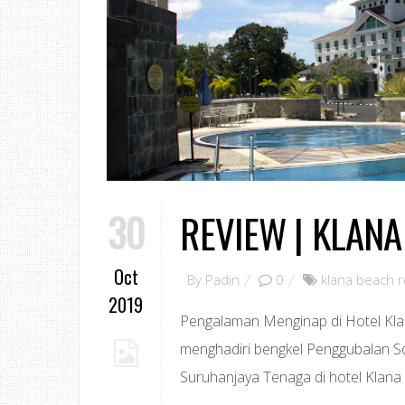
30
REVIEW | KLAN
Oct
By
Padin
0
klana beach r
2019
Pengalaman Menginap di Hotel Kla
menghadiri bengkel Penggubalan 
Suruhanjaya Tenaga di hotel Klana 