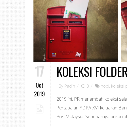
17
KOLEKSI FOLDE
Oct
By
Padin
0
hobi
,
koleksi 
2019
2019 ini, PR menambah koleksi sela
Pertabalan YDPA XVI keluaran Ban
Pos Malaysia. Sebenarnya bukanlah