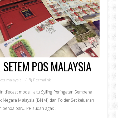
R SETEM POS MALAYSIA
pos malaysia
,
Permalink
in diecast model, iaitu Syiling Peringatan Sempena
k Negara Malaysia (BNM) dan Folder Set keluaran
 benda baru. PR sudah agak...