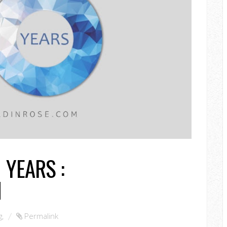
 YEARS :
M
g
,
Permalink