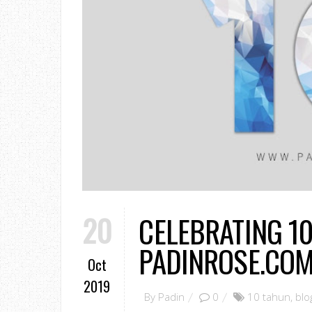
20
CELEBRATING 10
PADINROSE.CO
Oct
2019
By
Padin
0
10 tahun
,
blo