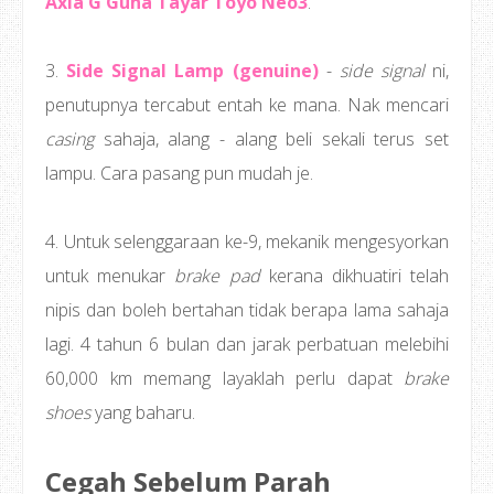
Axia G Guna Tayar Toyo Neo3
.
3.
Side Signal Lamp (genuine)
-
side signal
ni,
penutupnya tercabut entah ke mana. Nak mencari
casing
sahaja, alang - alang beli sekali terus set
lampu. Cara pasang pun mudah je.
4. Untuk selenggaraan ke-9, mekanik mengesyorkan
untuk menukar
brake pad
kerana dikhuatiri telah
nipis dan boleh bertahan tidak berapa lama sahaja
lagi. 4 tahun 6 bulan dan jarak perbatuan melebihi
60,000 km memang layaklah perlu dapat
brake
shoes
yang baharu.
Cegah Sebelum Parah