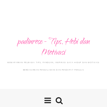
padinrose - Tips, Hobi dan
Motivasi
MEMAPARKAN PELBAGAI TIPS, PANDUAN, INSPIRASI GAYA HIDUP DAN MOTIVASI
BERDASARKAN PENGALAMAN DAN PENDAPAT PENULIS