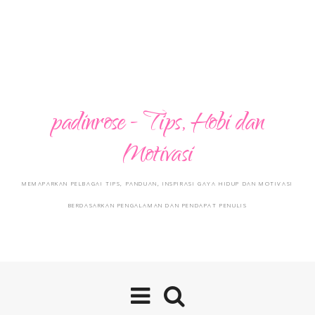
padinrose - Tips, Hobi dan
Motivasi
MEMAPARKAN PELBAGAI TIPS, PANDUAN, INSPIRASI GAYA HIDUP DAN MOTIVASI
BERDASARKAN PENGALAMAN DAN PENDAPAT PENULIS