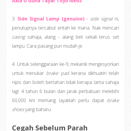
Axia G Guna Tayar Toyo Neo3
.
3.
Side Signal Lamp (genuine)
-
side signal
ni,
penutupnya tercabut entah ke mana. Nak mencari
casing
sahaja, alang - alang beli sekali terus set
lampu. Cara pasang pun mudah je.
4. Untuk selenggaraan ke-9, mekanik mengesyorkan
untuk menukar
brake pad
kerana dikhuatiri telah
nipis dan boleh bertahan tidak berapa lama sahaja
lagi. 4 tahun 6 bulan dan jarak perbatuan melebihi
60,000 km memang layaklah perlu dapat
brake
shoes
yang baharu.
Cegah Sebelum Parah