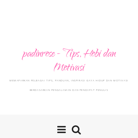
padinrose - Tips, Hobi dan
Motivasi
MEMAPARKAN PELBAGAI TIPS, PANDUAN, INSPIRASI GAYA HIDUP DAN MOTIVASI
BERDASARKAN PENGALAMAN DAN PENDAPAT PENULIS