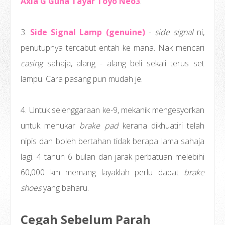
Axia G Guna Tayar Toyo Neo3
.
3.
Side Signal Lamp (genuine)
-
side signal
ni,
penutupnya tercabut entah ke mana. Nak mencari
casing
sahaja, alang - alang beli sekali terus set
lampu. Cara pasang pun mudah je.
4. Untuk selenggaraan ke-9, mekanik mengesyorkan
untuk menukar
brake pad
kerana dikhuatiri telah
nipis dan boleh bertahan tidak berapa lama sahaja
lagi. 4 tahun 6 bulan dan jarak perbatuan melebihi
60,000 km memang layaklah perlu dapat
brake
shoes
yang baharu.
Cegah Sebelum Parah