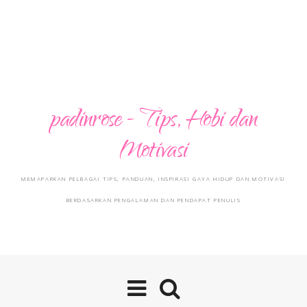
padinrose - Tips, Hobi dan
Motivasi
MEMAPARKAN PELBAGAI TIPS, PANDUAN, INSPIRASI GAYA HIDUP DAN MOTIVASI
BERDASARKAN PENGALAMAN DAN PENDAPAT PENULIS