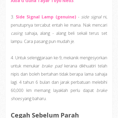
Axia G Guna Tayar Toyo Neo3
.
3.
Side Signal Lamp (genuine)
-
side signal
ni,
penutupnya tercabut entah ke mana. Nak mencari
casing
sahaja, alang - alang beli sekali terus set
lampu. Cara pasang pun mudah je.
4. Untuk selenggaraan ke-9, mekanik mengesyorkan
untuk menukar
brake pad
kerana dikhuatiri telah
nipis dan boleh bertahan tidak berapa lama sahaja
lagi. 4 tahun 6 bulan dan jarak perbatuan melebihi
60,000 km memang layaklah perlu dapat
brake
shoes
yang baharu.
Cegah Sebelum Parah