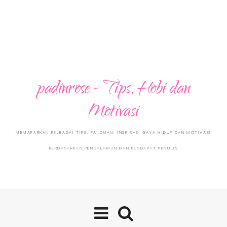
padinrose - Tips, Hobi dan
Motivasi
MEMAPARKAN PELBAGAI TIPS, PANDUAN, INSPIRASI GAYA HIDUP DAN MOTIVASI
BERDASARKAN PENGALAMAN DAN PENDAPAT PENULIS