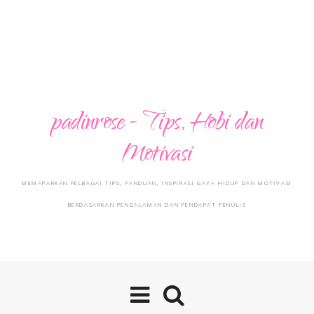
padinrose - Tips, Hobi dan
Motivasi
MEMAPARKAN PELBAGAI TIPS, PANDUAN, INSPIRASI GAYA HIDUP DAN MOTIVASI
BERDASARKAN PENGALAMAN DAN PENDAPAT PENULIS