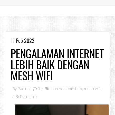
17
Feb 2022
PENGALAMAN INTERNET
LEBIH BAIK DENGAN
MESH WIFI
By
Padin
0
internet lebih baik
,
mesh wifi
,
Permalink