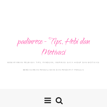
padinrose - Tips, Hobi dan
Motivasi
MEMAPARKAN PELBAGAI TIPS, PANDUAN, INSPIRASI GAYA HIDUP DAN MOTIVASI
BERDASARKAN PENGALAMAN DAN PENDAPAT PENULIS