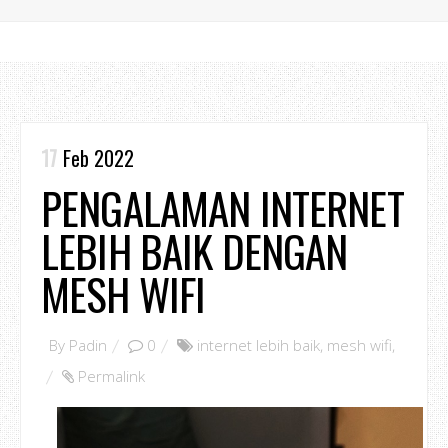
17
Feb 2022
PENGALAMAN INTERNET
LEBIH BAIK DENGAN
MESH WIFI
By
Padin
0
internet lebih baik
,
mesh wifi
,
Permalink