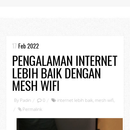
17
Feb 2022
PENGALAMAN INTERNET
LEBIH BAIK DENGAN
MESH WIFI
By
Padin
0
internet lebih baik
,
mesh wifi
,
Permalink