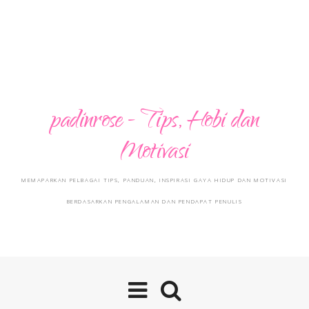
padinrose - Tips, Hobi dan
Motivasi
MEMAPARKAN PELBAGAI TIPS, PANDUAN, INSPIRASI GAYA HIDUP DAN MOTIVASI
BERDASARKAN PENGALAMAN DAN PENDAPAT PENULIS