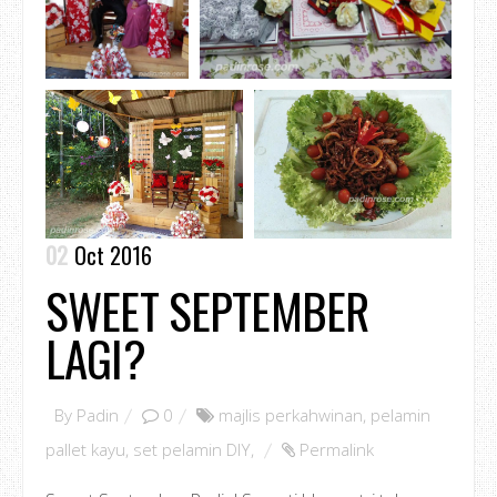
02
Oct 2016
SWEET SEPTEMBER
LAGI?
By
Padin
0
majlis perkahwinan
,
pelamin
pallet kayu
,
set pelamin DIY
,
Permalink