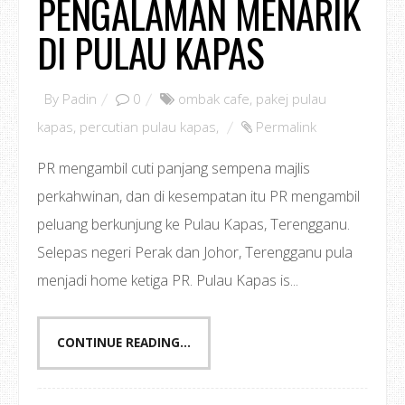
PENGALAMAN MENARIK
DI PULAU KAPAS
By
Padin
0
ombak cafe
,
pakej pulau
kapas
,
percutian pulau kapas
,
Permalink
PR mengambil cuti panjang sempena majlis
perkahwinan, dan di kesempatan itu PR mengambil
peluang berkunjung ke Pulau Kapas, Terengganu.
Selepas negeri Perak dan Johor, Terengganu pula
menjadi home ketiga PR. Pulau Kapas is...
CONTINUE READING...