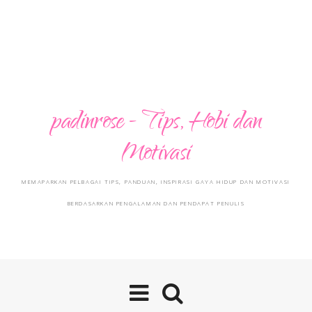
padinrose - Tips, Hobi dan
Motivasi
MEMAPARKAN PELBAGAI TIPS, PANDUAN, INSPIRASI GAYA HIDUP DAN MOTIVASI
BERDASARKAN PENGALAMAN DAN PENDAPAT PENULIS