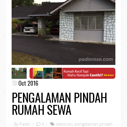
18
Oct 2016
PENGALAMAN PINDAH
RUMAH SEWA
By
Padin
0
dekorasi
,
pengalaman pindah