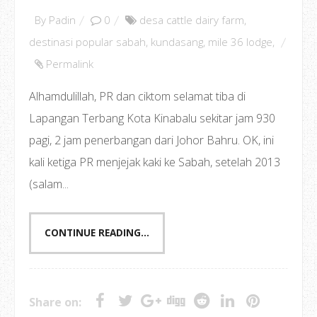
By
Padin
0
desa cattle dairy farm
,
destinasi popular sabah
,
kundasang
,
mile 36 lodge
,
Permalink
Alhamdulillah, PR dan ciktom selamat tiba di
Lapangan Terbang Kota Kinabalu sekitar jam 930
pagi, 2 jam penerbangan dari Johor Bahru. OK, ini
kali ketiga PR menjejak kaki ke Sabah, setelah 2013
(salam...
CONTINUE READING...
Share on: