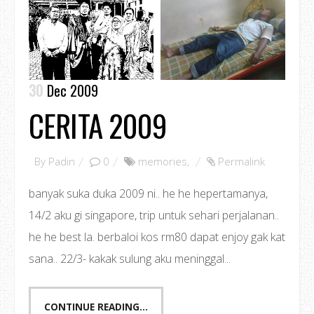
30
Dec 2009
CERITA 2009
By
Padin
0
memories
,
Permalink
banyak suka duka 2009 ni.. he he hepertamanya,
14/2 aku gi singapore, trip untuk sehari perjalanan..
he he best la. berbaloi kos rm80 dapat enjoy gak kat
sana.. 22/3- kakak sulung aku meninggal...
CONTINUE READING...