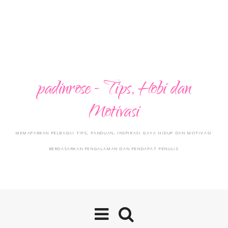
padinrose - Tips, Hobi dan
Motivasi
MEMAPARKAN PELBAGAI TIPS, PANDUAN, INSPIRASI GAYA HIDUP DAN MOTIVASI
BERDASARKAN PENGALAMAN DAN PENDAPAT PENULIS