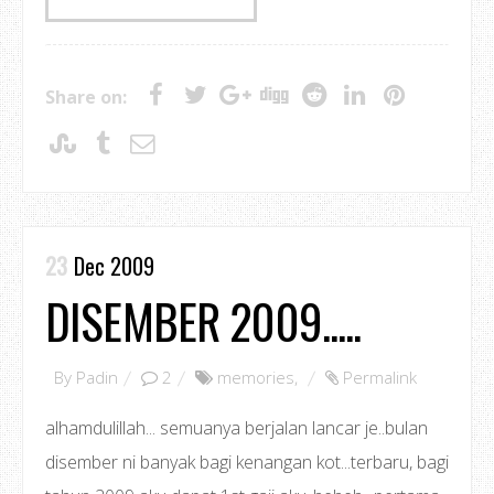
Share on:
23
Dec 2009
DISEMBER 2009.....
By
Padin
2
memories
,
Permalink
alhamdulillah... semuanya berjalan lancar je..bulan
disember ni banyak bagi kenangan kot...terbaru, bagi