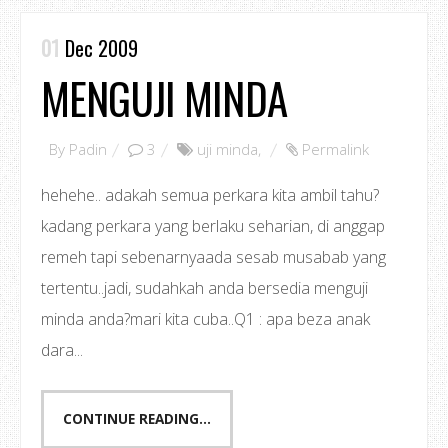
01
Dec 2009
MENGUJI MINDA
By
Padin
3
uji minda
,
Permalink
hehehe.. adakah semua perkara kita ambil tahu?
kadang perkara yang berlaku seharian, di anggap
remeh tapi sebenarnyaada sesab musabab yang
tertentu..jadi, sudahkah anda bersedia menguji
minda anda?mari kita cuba..Q1 : apa beza anak
dara...
CONTINUE READING...