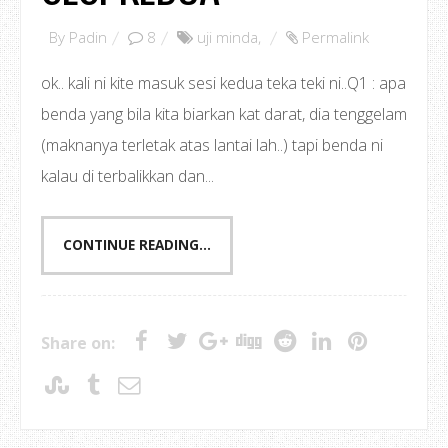
By
Padin
8
uji minda
,
Permalink
ok.. kali ni kite masuk sesi kedua teka teki ni..Q1 : apa
benda yang bila kita biarkan kat darat, dia tenggelam
(maknanya terletak atas lantai lah..) tapi benda ni
kalau di terbalikkan dan...
CONTINUE READING...
Share on: