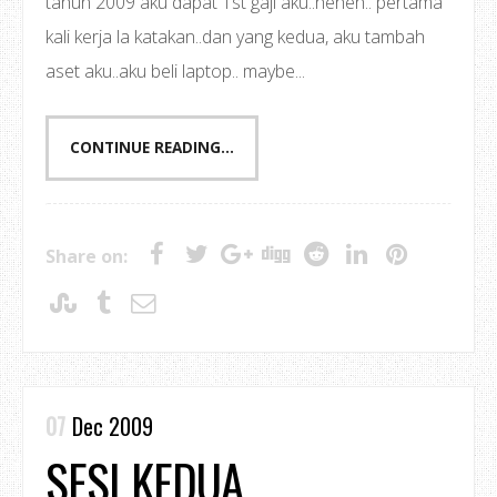
tahun 2009 aku dapat 1st gaji aku..heheh.. pertama
kali kerja la katakan..dan yang kedua, aku tambah
aset aku..aku beli laptop.. maybe...
CONTINUE READING...
Share on:
07
Dec 2009
SESI KEDUA