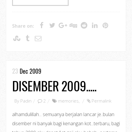
Share on:
23
Dec 2009
DISEMBER 2009.....
By
Padin
2
memories
,
Permalink
alhamdulillah... semuanya berjalan lancar je..bulan
disember ni banyak bagi kenangan kot...terbaru, bagi