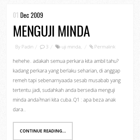
01
Dec 2009
MENGUJI MINDA
By
Padin
3
uji minda
,
Permalink
hehehe.. adakah semua perkara kita ambil tahu?
kadang perkara yang berlaku seharian, di anggap
remeh tapi sebenarnyaada sesab musabab yang
tertentu..jadi, sudahkah anda bersedia menguji
minda anda?mari kita cuba..Q1 : apa beza anak
dara...
CONTINUE READING...