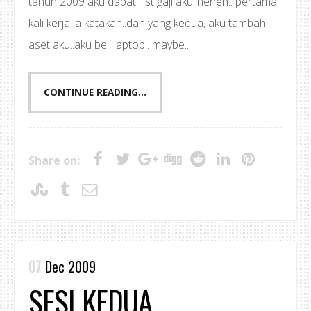
tahun 2009 aku dapat 1st gaji aku..heheh.. pertama
kali kerja la katakan..dan yang kedua, aku tambah
aset aku..aku beli laptop.. maybe...
CONTINUE READING...
Share on:
07
Dec 2009
SESI KEDUA