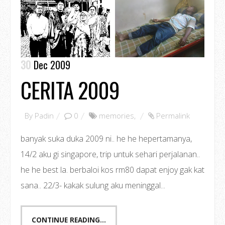
30
Dec 2009
CERITA 2009
By
Padin
0
memories
,
Permalink
banyak suka duka 2009 ni.. he he hepertamanya,
14/2 aku gi singapore, trip untuk sehari perjalanan..
he he best la. berbaloi kos rm80 dapat enjoy gak kat
sana.. 22/3- kakak sulung aku meninggal...
CONTINUE READING...