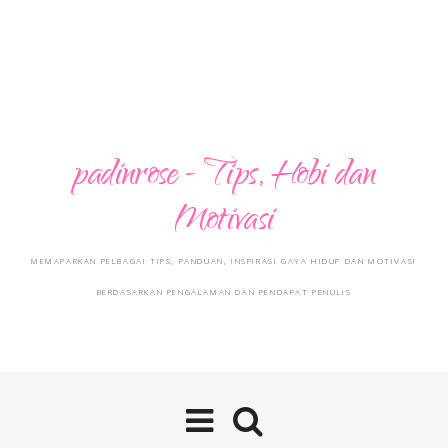
padinrose - Tips, Hobi dan
Motivasi
MEMAPARKAN PELBAGAI TIPS, PANDUAN, INSPIRASI GAYA HIDUP DAN MOTIVASI
BERDASARKAN PENGALAMAN DAN PENDAPAT PENULIS