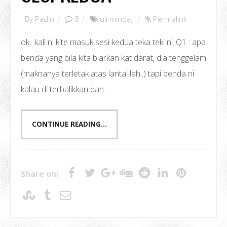
By
Padin
8
uji minda
,
Permalink
ok.. kali ni kite masuk sesi kedua teka teki ni..Q1 : apa
benda yang bila kita biarkan kat darat, dia tenggelam
(maknanya terletak atas lantai lah..) tapi benda ni
kalau di terbalikkan dan...
CONTINUE READING...
Share on: