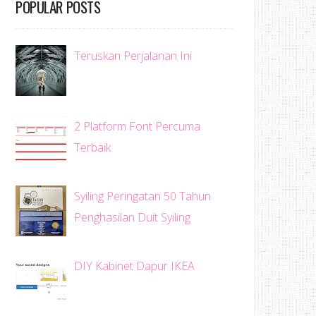
POPULAR POSTS
Teruskan Perjalanan Ini
2 Platform Font Percuma
Terbaik
Syiling Peringatan 50 Tahun
Penghasilan Duit Syiling
DIY Kabinet Dapur IKEA