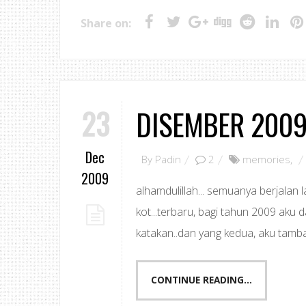
Share on:
23
DISEMBER 2009..
Dec
By
Padin
2
memories
,
2009
alhamdulillah... semuanya berjalan 
kot...terbaru, bagi tahun 2009 aku da
katakan..dan yang kedua, aku tambah
CONTINUE READING...