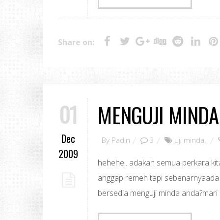
Share on:
01
MENGUJI MINDA
Dec
By
Padin
3
uji minda
,
2009
hehehe.. adakah semua perkara kita
anggap remeh tapi sebenarnyaada 
bersedia menguji minda anda?mari k