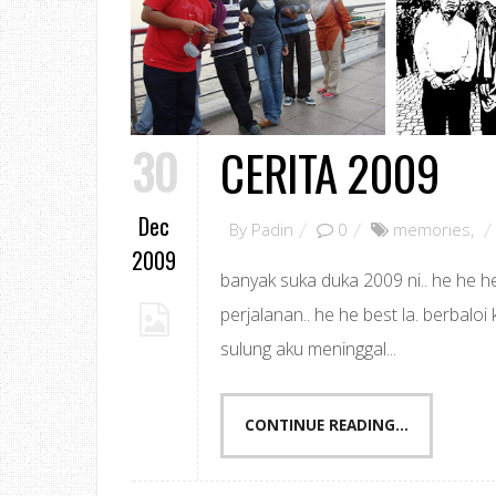
30
CERITA 2009
Dec
By
Padin
0
memories
,
2009
banyak suka duka 2009 ni.. he he he
perjalanan.. he he best la. berbalo
sulung aku meninggal...
CONTINUE READING...