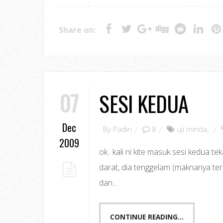
Share on:
07
SESI KEDUA
Dec
By
Padin
8
uji minda
,
2009
ok.. kali ni kite masuk sesi kedua tek
darat, dia tenggelam (maknanya terle
dan...
CONTINUE READING...