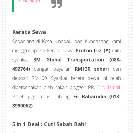
Selanjutnya
Kereta Sewa
Sepanjang di Kota Kinabalu dan Kundasang, kami
menggunapakai kereta sewa
Proton Iriz (A)
milik
syarikat
3M Global Transportation (088-
492764)
dengan bayaran
RM130 sehari
dan
deposit RM100. Syarikat kereta sewa ini telah
diperkenalkan oleh rakan blogger PR,
Bro Ismail
.
Boleh juga terus hubungi
En Baharudin (013-
8990062)
.
5 in 1 Deal : Cuti Sabah Bah!