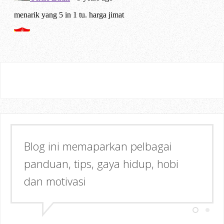
Semoga dapat memberi Manfaat &
Inspirasi kepada anda!