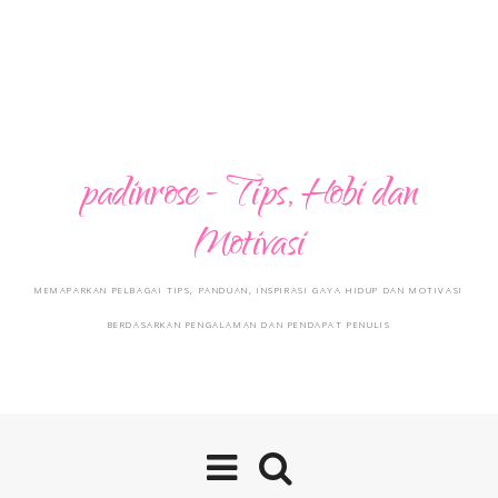
padinrose - Tips, Hobi dan
Motivasi
MEMAPARKAN PELBAGAI TIPS, PANDUAN, INSPIRASI GAYA HIDUP DAN MOTIVASI
BERDASARKAN PENGALAMAN DAN PENDAPAT PENULIS