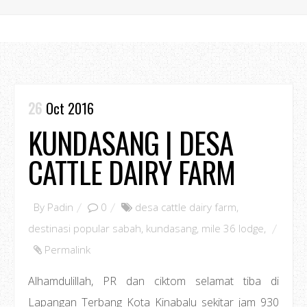
26
Oct 2016
KUNDASANG | DESA
CATTLE DAIRY FARM
By
Padin
0
desa cattle dairy farm
,
destinasi popular sabah
,
kundasang
,
mile 36 lodge
,
Permalink
Alhamdulillah, PR dan ciktom selamat tiba di
Lapangan Terbang Kota Kinabalu sekitar jam 930