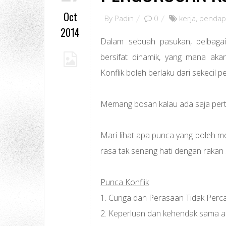
Oct
By
Padin
0
kerja
,
pendap
2014
Dalam sebuah pasukan, pelbagai
bersifat dinamik, yang mana ak
Konflik boleh berlaku dari sekecil 
Memang bosan kalau ada saja per
Mari lihat apa punca yang boleh 
rasa tak senang hati dengan rakan 
Punca Konflik
1. Curiga dan Perasaan Tidak Perc
2. Keperluan dan kehendak sama a