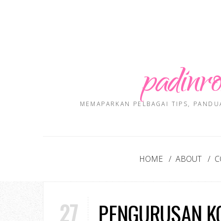
padinro
MEMAPARKAN PELBAGAI TIPS, PANDU
HOME
ABOUT
C
27
PENGURUSAN K