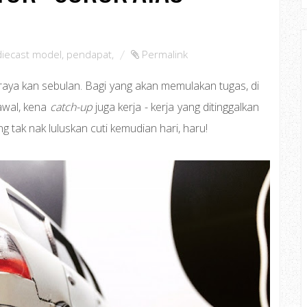
 diecast model
,
pendapat
,
Permalink
aya kan sebulan. Bagi yang akan memulakan tugas, di
awal, kena
catch-up
juga kerja - kerja yang ditinggalkan
g tak nak luluskan cuti kemudian hari, haru!