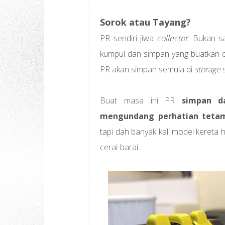
Sorok atau Tayang?
PR sendiri jiwa
collector
. Bukan s
kumpul dan simpan
yang buatkan 
PR akan simpan semula di
storage
s
Buat masa ini PR
simpan d
mengundang perhatian teta
tapi dah banyak kali model kereta 
cerai-barai..