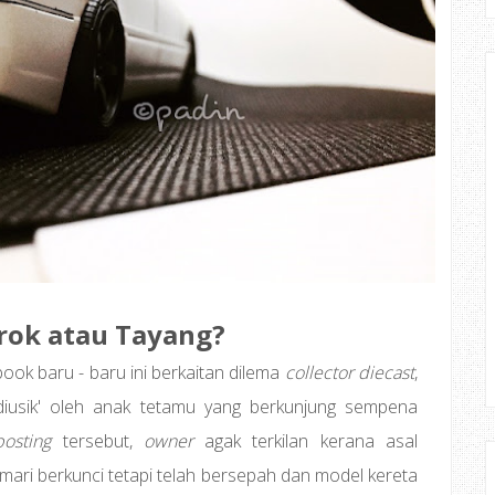
orok atau Tayang?
ook baru - baru ini berkaitan dilema
collector diecast
,
diusik' oleh anak tetamu yang berkunjung sempena
posting
tersebut,
owner
agak terkilan kerana asal
almari berkunci tetapi telah bersepah dan model kereta