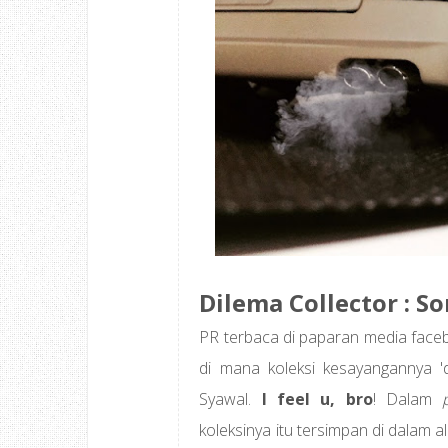
Dilema Collector : S
PR terbaca di paparan media faceb
di mana koleksi kesayangannya '
Syawal.
I feel u, bro
! Dalam
koleksinya itu tersimpan di dalam 