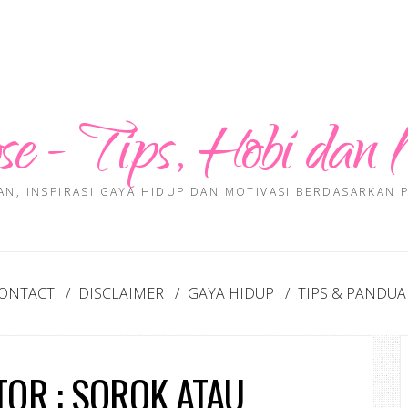
se - Tips, Hobi dan 
AN, INSPIRASI GAYA HIDUP DAN MOTIVASI BERDASARKAN
ONTACT
DISCLAIMER
GAYA HIDUP
TIPS & PANDU
TOR : SOROK ATAU