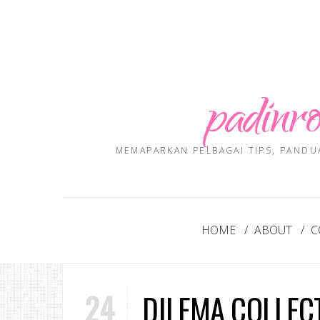
padinro
MEMAPARKAN PELBAGAI TIPS, PANDU
HOME
ABOUT
C
24
DILEMA COLLEC