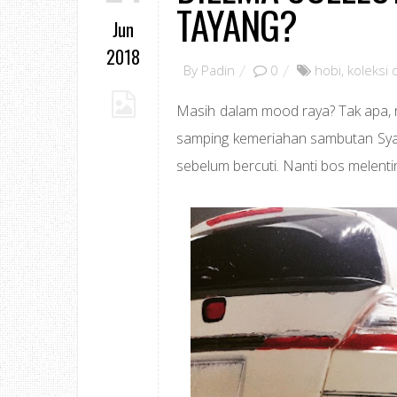
TAYANG?
Jun
2018
By
Padin
0
hobi
,
koleksi
Masih dalam mood raya? Tak apa, r
samping kemeriahan sambutan Sy
sebelum bercuti. Nanti bos melentin