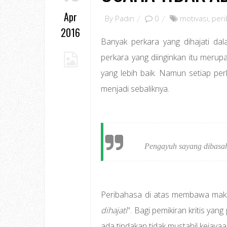
Apr
By
Padin
0
motivasi
,
per
2016
Banyak perkara yang dihajati dal
perkara yang diinginkan itu meru
yang lebih baik. Namun setiap pe
menjadi sebaliknya.
Pengayuh sayang dibasah
Peribahasa di atas membawa mak
dihajati
". Bagi pemikiran kritis yan
ada tindakan tidak mustahil kejay