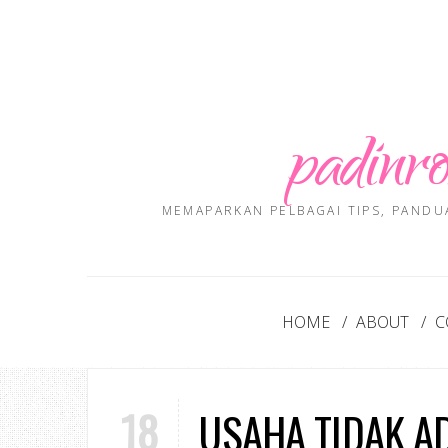
padinro
MEMAPARKAN PELBAGAI TIPS, PANDU
HOME
ABOUT
C
18
USAHA TIDAK A