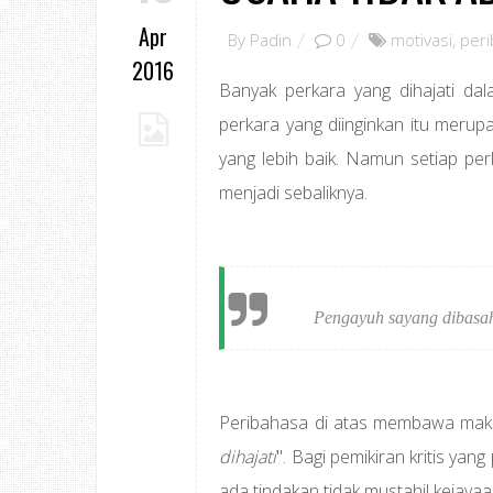
Apr
By
Padin
0
motivasi
,
per
2016
Banyak perkara yang dihajati dal
perkara yang diinginkan itu meru
yang lebih baik. Namun setiap pe
menjadi sebaliknya.
Pengayuh sayang dibasah
Peribahasa di atas membawa mak
dihajati
". Bagi pemikiran kritis yan
ada tindakan tidak mustahil kejay