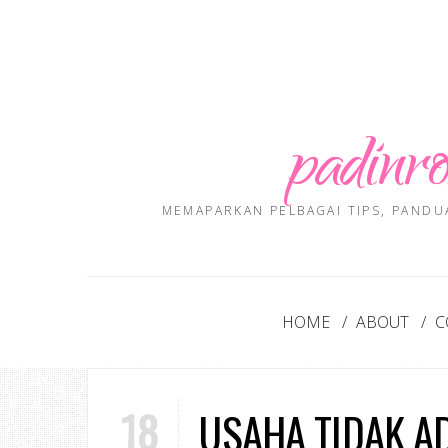
padinro
MEMAPARKAN PELBAGAI TIPS, PANDU
HOME
ABOUT
C
18
USAHA TIDAK A