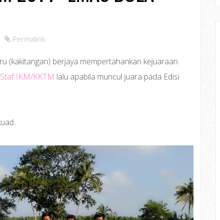
Permalink
u (kakitangan) berjaya mempertahankan kejuaraan
n Staf IKM/KKTM
lalu apabila muncul juara pada Edisi
uad..