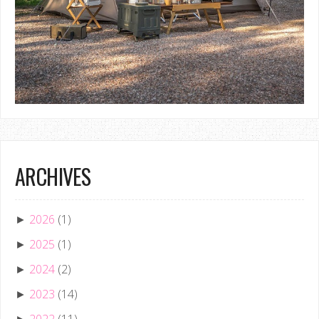
ARCHIVES
2026
(1)
►
2025
(1)
►
2024
(2)
►
2023
(14)
►