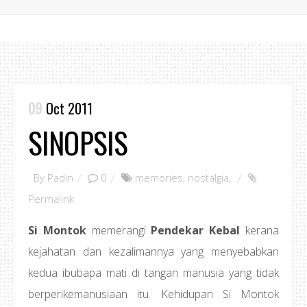
09
Oct 2011
SINOPSIS
By
Padin
0
memories
,
nostalgia
,
Permalink
Si Montok
memerangi
Pendekar Kebal
kerana
kejahatan dan kezalimannya yang menyebabkan
kedua ibubapa mati di tangan manusia yang tidak
berperikemanusiaan itu. Kehidupan Si Montok