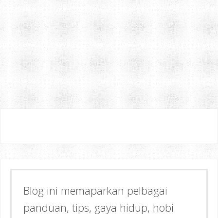
Blog ini memaparkan pelbagai
Semoga dapat memberi Manfaat &
panduan, tips, gaya hidup, hobi
Inspirasi kepada anda!