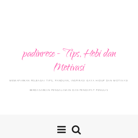
padinrose - Tips, Hobi dan
Motivasi
MEMAPARKAN PELBAGAI TIPS, PANDUAN, INSPIRASI GAYA HIDUP DAN MOTIVASI
BERDASARKAN PENGALAMAN DAN PENDAPAT PENULIS