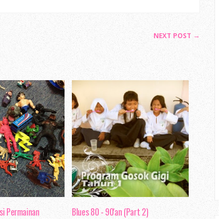
NEXT POST →
ksi Permainan
Blues 80 - 90'an (Part 2)