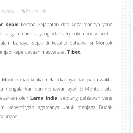
stalgia
,
Permalink
r Kebal
kerana kejahatan dan kezalimannya yang
i tangan manusia yang tidak berperikemanusiaan itu.
alam bahaya, sejak di ketahui bahawa Si Montok
enjadi kepercayaan masyarakat
Tibet
.
i Montok mati ketika melahirkannya, dan pada waktu
ya mengalahkan dan menawan ayah Si Montok iaitu
besarkan oleh
Lama India
, seorang pahlawan yang
mi kepentingan agamanya untuk menjaga Budak
ampungan.