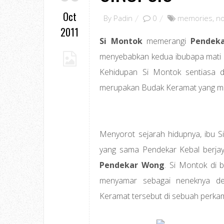
Oct
By
Padin
0
memories
,
no
2011
Si Montok
memerangi
Pendeka
menyebabkan kedua ibubapa mati d
Kehidupan Si Montok sentiasa d
merupakan Budak Keramat yang m
Menyorot sejarah hidupnya, ibu S
yang sama Pendekar Kebal berja
Pendekar Wong
. Si Montok di 
menyamar sebagai neneknya de
Keramat tersebut di sebuah perk