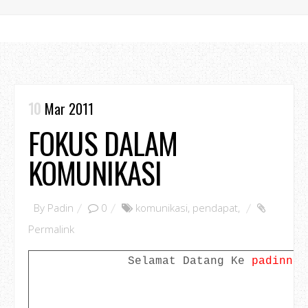
10
Mar 2011
FOKUS DALAM
KOMUNIKASI
By
Padin
0
komunikasi
,
pendapat
,
Permalink
Selamat Datang Ke
padinno.