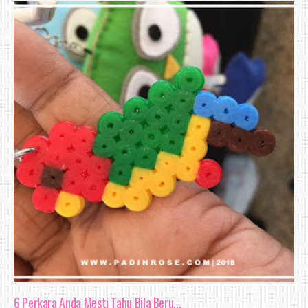
sengaja tidak mahu mengendahkannya. Seba
1 akan bermula jam 2 petang, dan akan
jam sahaja. Tapi malangnya, pelajar p
jam 2.25 petang.
Bagi aku, arahan yang mudah untuk di f
bermula jam 2, dan akan tamat jam 3.
datang pada masa yang di tetapkan, ti
kalau anda tidak dapat menyelesaikan sem
masalah itu datang dari anda. Wal
mempunyai toleransi, tapi dalam hal - 
masa yang sesuai untuk memikirkan defini
6 Perkara Anda Mesti Tahu Bila Beru...