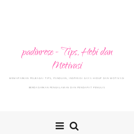
padinrose - Tips, Hobi dan
Motivasi
MEMAPARKAN PELBAGAI TIPS, PANDUAN, INSPIRASI GAYA HIDUP DAN MOTIVASI
BERDASARKAN PENGALAMAN DAN PENDAPAT PENULIS