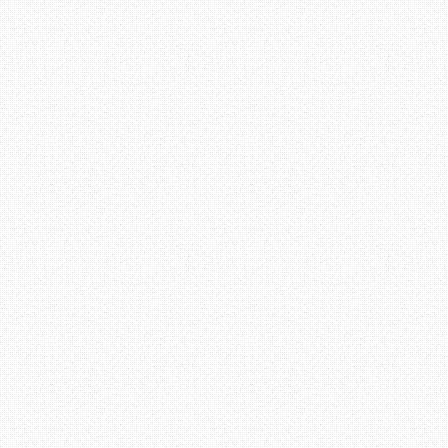
Berbalik kepada perbincangan di atas, b
menerima arahan atau maklumat amat pent
mengelakkan diri dari pelbagai masala
mewujudkan komunikasi berkesan boleh d
kita tahu apa yang perlu di lakukan. Apa
Terima Kasih ~ Datang Lagi