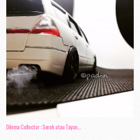
Justeru, dalam apa jua bentuk komuni
fokus dan memberi sepenuh tumpuan supay
melakukan kesilapan. Baik di pejabat,
mahupun di ruangan sosial - internet, t
mengamalkan konsep komunikasi berkesan.
Aku juga kadang - kadang berasa geram ka
melakukan apa yang di suruh, seolah - 
Dilema Collector : Sorok atau Tayan...
yang di keluarkan sebelumnya. Adakah 