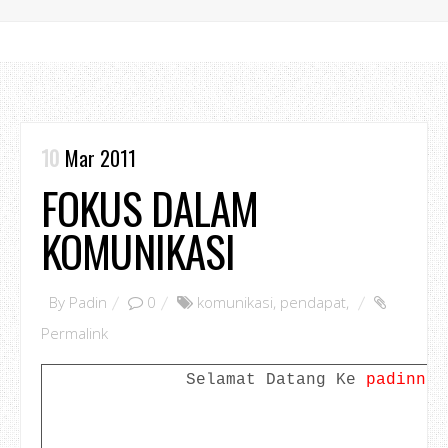
10
Mar 2011
FOKUS DALAM
KOMUNIKASI
By
Padin
0
komunikasi
,
pendapat
,
Permalink
Selamat Datang Ke
padinno.