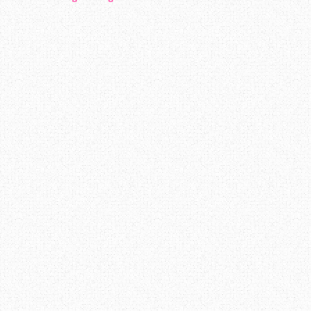
Berbalik kepada perbincangan di atas, b
menerima arahan atau maklumat amat pent
mengelakkan diri dari pelbagai masala
mewujudkan komunikasi berkesan boleh d
kita tahu apa yang perlu di lakukan. Apa
Terima Kasih ~ Datang Lagi