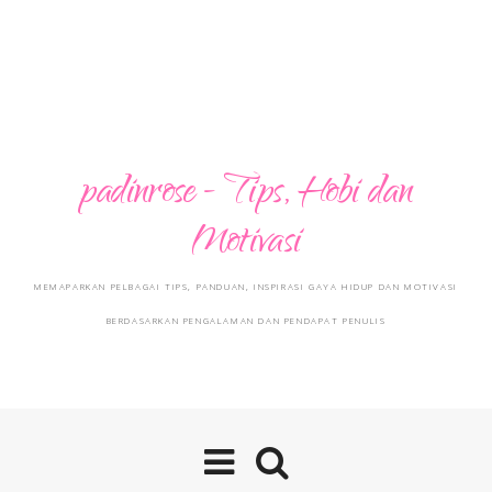
padinrose - Tips, Hobi dan
Motivasi
MEMAPARKAN PELBAGAI TIPS, PANDUAN, INSPIRASI GAYA HIDUP DAN MOTIVASI
BERDASARKAN PENGALAMAN DAN PENDAPAT PENULIS