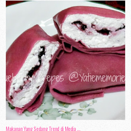
sengaja tidak mahu mengendahkannya. Seba
1 akan bermula jam 2 petang, dan akan
jam sahaja. Tapi malangnya, pelajar p
jam 2.25 petang.
Bagi aku, arahan yang mudah untuk di f
bermula jam 2, dan akan tamat jam 3.
datang pada masa yang di tetapkan, ti
kalau anda tidak dapat menyelesaikan sem
masalah itu datang dari anda. Wal
mempunyai toleransi, tapi dalam hal - 
masa yang sesuai untuk memikirkan defini
Makanan Yang Sedang Trend di Media ...