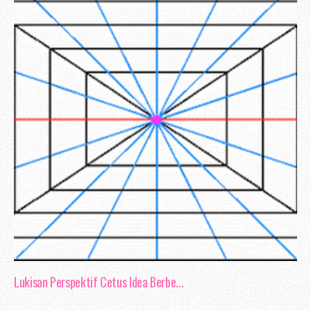
Justeru, dalam apa jua bentuk komuni
fokus dan memberi sepenuh tumpuan supay
melakukan kesilapan. Baik di pejabat,
mahupun di ruangan sosial - internet, t
mengamalkan konsep komunikasi berkesan.
Aku juga kadang - kadang berasa geram ka
melakukan apa yang di suruh, seolah - 
Lukisan Perspektif Cetus Idea Berbe...
yang di keluarkan sebelumnya. Adakah 