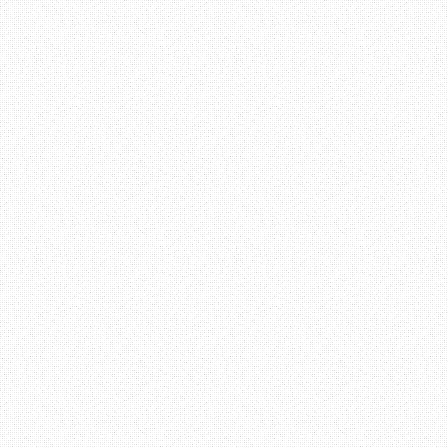
Justeru, dalam apa jua
fokus dan memberi sepen
melakukan kesilapan. B
mahupun di ruangan sosi
mengamalkan konsep komun