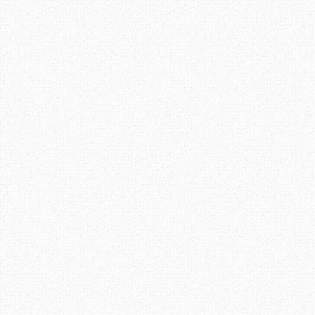
masalah itu datang d
mempunyai toleransi, ta
masa yang sesuai untuk m
Berbalik kepada perbinc
menerima arahan atau ma
mengelakkan diri dari 
mewujudkan komunikasi b
kita tahu apa yang perlu
Terima Kasih ~ Datang La