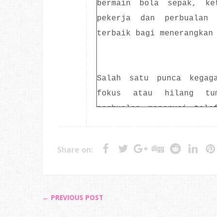
bermain bola sepak, ke
pekerja dan perbualan 
terbaik bagi menerangkan
Salah satu punca kegag
fokus atau hilang tu
perbualan menerusi tele
membuat kerja lain, pe
tidak berkesan. Juga, ke
Share on:
untuk fokus dengan isyar
peluang.
← PREVIOUS POST
Antara kepentingan tum