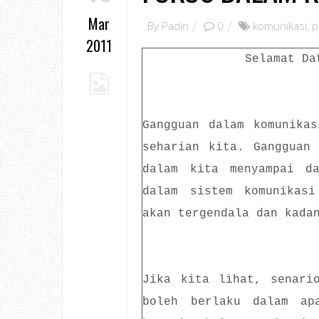
Mar
By
Padin
0
komunikasi
,
p
2011
Selamat Da
Gangguan dalam komunika
seharian kita. Gangguan
dalam kita menyampai da
dalam sistem komunikasi
akan tergendala dan kada
Jika kita lihat, senari
boleh berlaku dalam ap