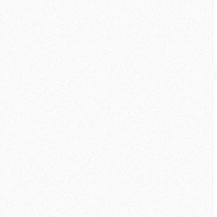
 bentuk komunikasi, kita perlu
uh tumpuan supaya kita tidak akan
aik di pejabat, sekolah, padang
al - internet, telefon kita perlu
ikasi berkesan.