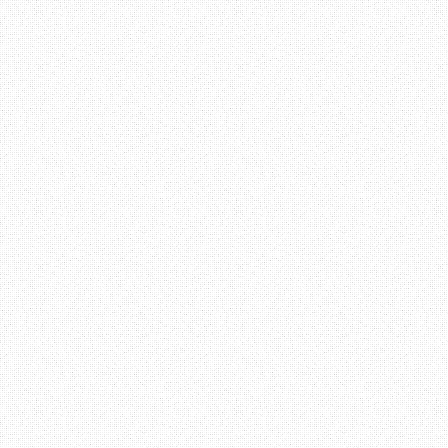
Aku juga kadang - kadang
melakukan apa yang di s
yang di keluarkan sebel
sengaja tidak mahu menge
1 akan bermula jam 2 pe
jam sahaja. Tapi malang
jam 2.25 petang.
Bagi aku, arahan yang m
bermula jam 2, dan aka
datang pada masa yang d
kalau anda tidak dapat m