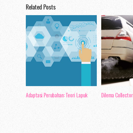
Related Posts
dapat mengurangkan 
mengelakkan keadaan men
pekerja tidak fokus dan
arahan, kemungkinan bes
dengan sempurna dan bole
Selain itu, fokus jug
berkesan. Seperti yang d
komunikasi berkesan da
Adaptasi Perubahan: Teori Lapuk
Dilema Collector 
suasana kerja yang ha
sebegini memberi kesan 
dan juga individu.