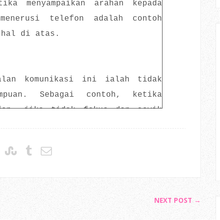
tika menyampaikan arahan kepada
menerusi telefon adalah contoh
 hal di atas.
alan komunikasi ini ialah tidak
mpuan. Sebagai contoh, ketika
fon, jika tidak fokus dan asyik
rbualan akan menjadi hambar dan
tika bermain di padang, kegagalan
at rakan sepasukan akan merugikan
NEXT POST →
puan dalam komunikasi ini ialah