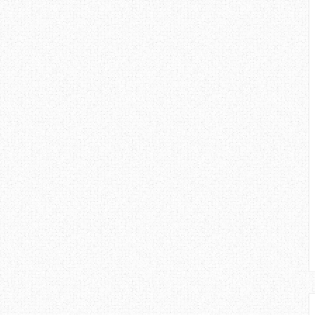
 berasa geram kalau pelajar tidak
uruh, seolah - olah tiada arahan
umnya. Adakah tidak faham, atau
ndahkannya. Sebagai contoh, Ujian
tang, dan akan mengambil masa 1
nya, pelajar pertama yang hadir
udah untuk di fahami. Ujian akan
n tamat jam 3. Jika anda gagal
i tetapkan, tiada istilah kejam
enyelesaikan semua soalan, kerana