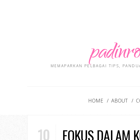
padinro
MEMAPARKAN PELBAGAI TIPS, PANDU
HOME
ABOUT
C
10
FOKUS DALAM 