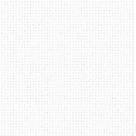
ari anda. Walaupun aku masih
pi dalam hal - hal begini, bukan
emikirkan definisi toleransi.
angan di atas, beri tumpuan dalam
klumat amat penting, dan ia dapat
pelbagai masalah. Cabaran dalam
erkesan boleh di atasi sekiranya
 di lakukan. Apa kata anda? :D
gi