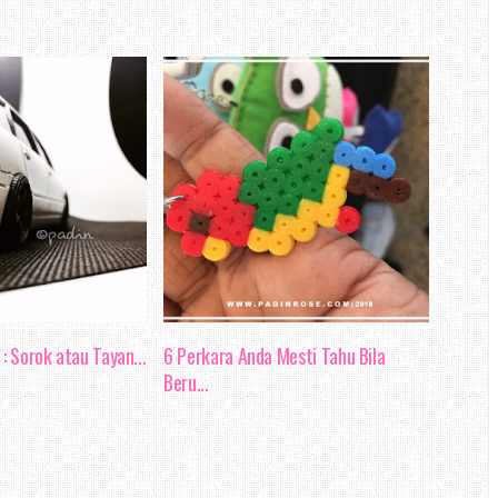
risiko kegagalan, dan dapat
jadi bertambah rumit. Sekiranya
 hilang tumpuan semasa menerima
ar kerja tidak dapat di lakukan
h jadi mengundang kecelakaan.
a boleh mewujudkan komunikasi
i nyatakan dalam blog entri lalu,
lam organisasi
dapat melahirkan
: Sorok atau Tayan...
6 Perkara Anda Mesti Tahu Bila
rmoni dan berkualiti. Keadaan
Beru...
positif baik kepada produktiviti