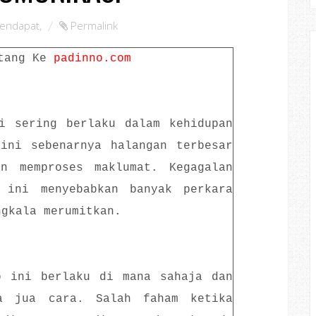
endapat
,
Permalink
tang Ke
padinno.com
si sering berlaku dalam kehidupan
 ini sebenarnya halangan terbesar
n memproses maklumat. Kegagalan
 ini menyebabkan banyak perkara
ngkala merumitkan.
o ini berlaku di mana sahaja dan
a jua cara. Salah faham ketika