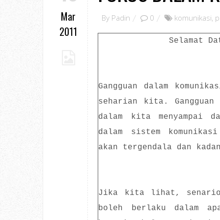
Mar
By
Padin
0
komunikasi
,
p
2011
Selamat Da
Gangguan dalam komunika
seharian kita. Gangguan
dalam kita menyampai da
dalam sistem komunikasi
akan tergendala dan kada
Jika kita lihat, senari
boleh berlaku dalam ap