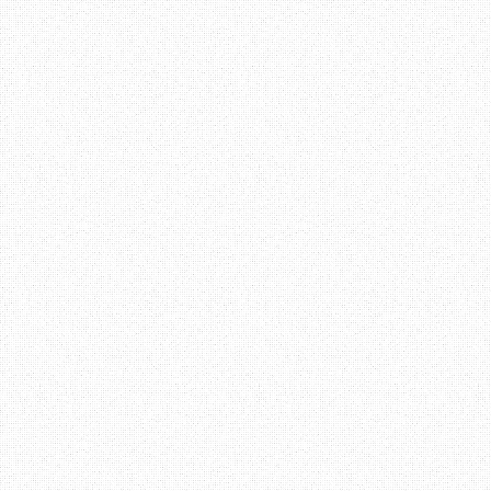
masalah itu datang d
mempunyai toleransi, ta
masa yang sesuai untuk m
Berbalik kepada perbinc
menerima arahan atau ma
mengelakkan diri dari 
mewujudkan komunikasi b
kita tahu apa yang perlu
Terima Kasih ~ Datang La