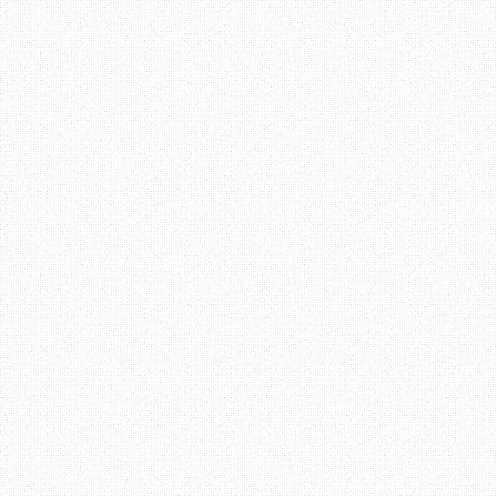
Justeru, dalam apa jua
fokus dan memberi sepen
melakukan kesilapan. B
mahupun di ruangan sosi
mengamalkan konsep komun