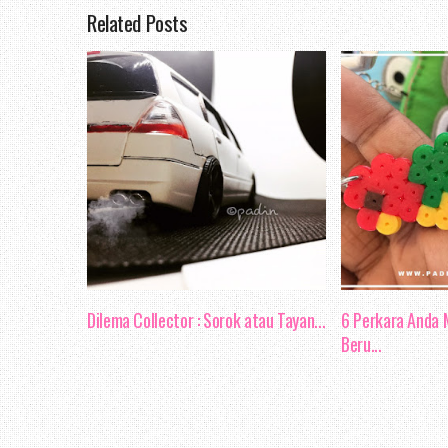
Related Posts
dapat mengurangkan 
mengelakkan keadaan men
pekerja tidak fokus dan
arahan, kemungkinan bes
dengan sempurna dan bole
Selain itu, fokus jug
berkesan. Seperti yang d
komunikasi berkesan da
Dilema Collector : Sorok atau Tayan...
6 Perkara Anda M
suasana kerja yang ha
Beru...
sebegini memberi kesan 
dan juga individu.