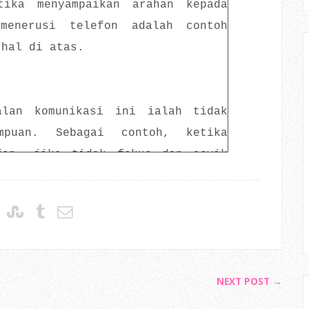
tika menyampaikan arahan kepada
menerusi telefon adalah contoh
 hal di atas.
alan komunikasi ini ialah tidak
mpuan. Sebagai contoh, ketika
fon, jika tidak fokus dan asyik
rbualan akan menjadi hambar dan
tika bermain di padang, kegagalan
at rakan sepasukan akan merugikan
NEXT POST →
puan dalam komunikasi ini ialah