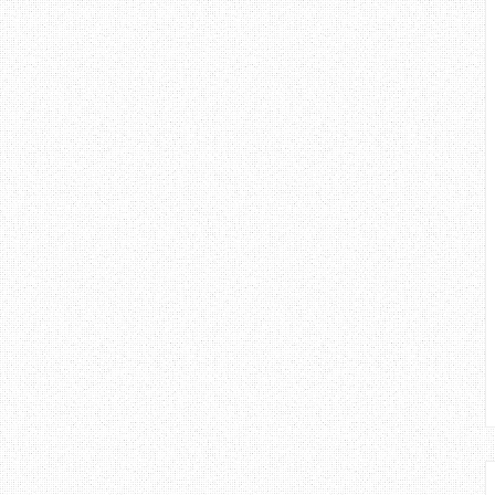
 berasa geram kalau pelajar tidak
uruh, seolah - olah tiada arahan
umnya. Adakah tidak faham, atau
ndahkannya. Sebagai contoh, Ujian
tang, dan akan mengambil masa 1
nya, pelajar pertama yang hadir
udah untuk di fahami. Ujian akan
n tamat jam 3. Jika anda gagal
i tetapkan, tiada istilah kejam
enyelesaikan semua soalan, kerana