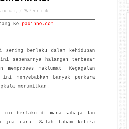
endapat
,
Permalink
tang Ke
padinno.com
si sering berlaku dalam kehidupan
 ini sebenarnya halangan terbesar
n memproses maklumat. Kegagalan
 ini menyebabkan banyak perkara
ngkala merumitkan.
o ini berlaku di mana sahaja dan
a jua cara. Salah faham ketika