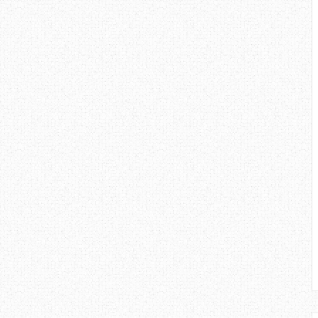
ari anda. Walaupun aku masih
pi dalam hal - hal begini, bukan
emikirkan definisi toleransi.
angan di atas, beri tumpuan dalam
klumat amat penting, dan ia dapat
pelbagai masalah. Cabaran dalam
erkesan boleh di atasi sekiranya
 di lakukan. Apa kata anda? :D
gi