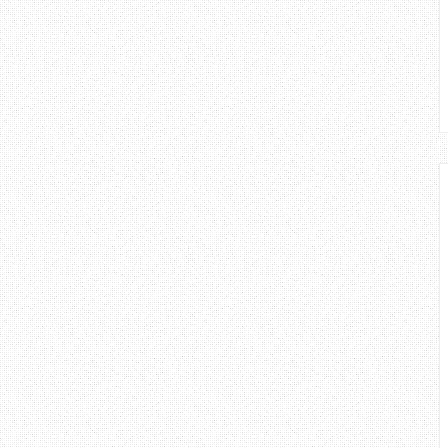
 bentuk komunikasi, kita perlu
uh tumpuan supaya kita tidak akan
aik di pejabat, sekolah, padang
al - internet, telefon kita perlu
ikasi berkesan.