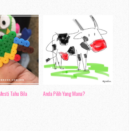
risiko kegagalan, dan dapat
jadi bertambah rumit. Sekiranya
 hilang tumpuan semasa menerima
ar kerja tidak dapat di lakukan
h jadi mengundang kecelakaan.
a boleh mewujudkan komunikasi
i nyatakan dalam blog entri lalu,
lam organisasi
dapat melahirkan
esti Tahu Bila
Anda Pilih Yang Mana?
rmoni dan berkualiti. Keadaan
positif baik kepada produktiviti