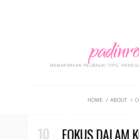
padinro
MEMAPARKAN PELBAGAI TIPS, PANDU
HOME
ABOUT
C
10
FOKUS DALAM 