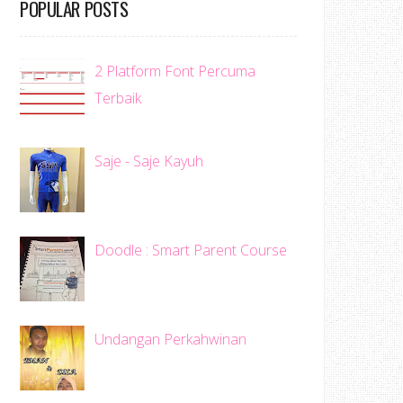
POPULAR POSTS
2 Platform Font Percuma
Terbaik
Saje - Saje Kayuh
Doodle : Smart Parent Course
Undangan Perkahwinan