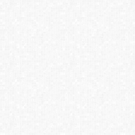
Aku juga kadang - kadang
melakukan apa yang di s
yang di keluarkan sebel
sengaja tidak mahu menge
1 akan bermula jam 2 pe
jam sahaja. Tapi malang
jam 2.25 petang.
Bagi aku, arahan yang m
bermula jam 2, dan aka
datang pada masa yang d
kalau anda tidak dapat m