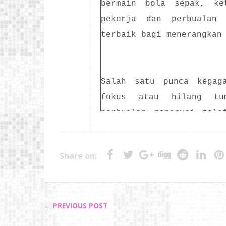
bermain bola sepak, ke
pekerja dan perbualan 
terbaik bagi menerangkan
Salah satu punca kegag
fokus atau hilang tu
perbualan menerusi tele
membuat kerja lain, pe
tidak berkesan. Juga, ke
Share on:
untuk fokus dengan isyar
peluang.
← PREVIOUS POST
Antara kepentingan tum