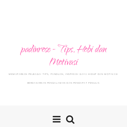
padinrose - Tips, Hobi dan
Motivasi
MEMAPARKAN PELBAGAI TIPS, PANDUAN, INSPIRASI GAYA HIDUP DAN MOTIVASI
BERDASARKAN PENGALAMAN DAN PENDAPAT PENULIS