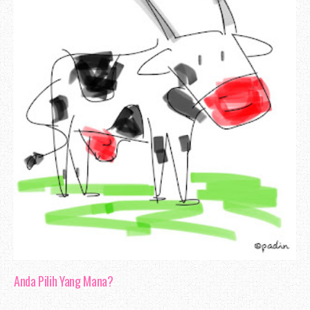
Justeru, dalam apa jua bentuk komuni
fokus dan memberi sepenuh tumpuan supay
melakukan kesilapan. Baik di pejabat,
mahupun di ruangan sosial - internet, t
mengamalkan konsep komunikasi berkesan.
Aku juga kadang - kadang berasa geram ka
melakukan apa yang di suruh, seolah - 
Anda Pilih Yang Mana?
yang di keluarkan sebelumnya. Adakah 