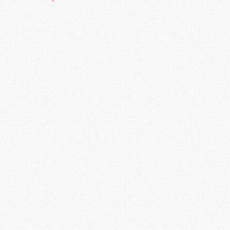
Berbalik kepada perbincangan di atas, b
menerima arahan atau maklumat amat pent
mengelakkan diri dari pelbagai masala
mewujudkan komunikasi berkesan boleh d
kita tahu apa yang perlu di lakukan. Apa
Terima Kasih ~ Datang Lagi