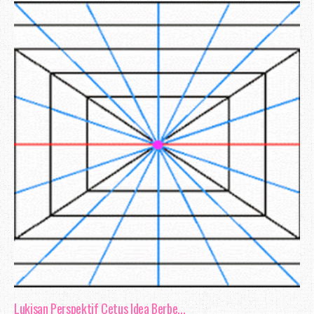
sengaja tidak mahu mengendahkannya. Seba
1 akan bermula jam 2 petang, dan akan
jam sahaja. Tapi malangnya, pelajar p
jam 2.25 petang.
Bagi aku, arahan yang mudah untuk di f
bermula jam 2, dan akan tamat jam 3.
datang pada masa yang di tetapkan, ti
kalau anda tidak dapat menyelesaikan sem
masalah itu datang dari anda. Wal
mempunyai toleransi, tapi dalam hal - 
masa yang sesuai untuk memikirkan defini
Lukisan Perspektif Cetus Idea Berbe...