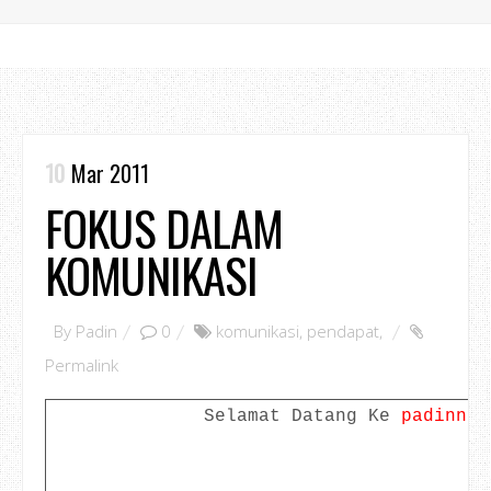
10
Mar 2011
FOKUS DALAM
KOMUNIKASI
By
Padin
0
komunikasi
,
pendapat
,
Permalink
Selamat Datang Ke
padinno.