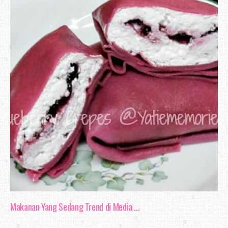
Justeru, dalam apa jua bentuk komuni
fokus dan memberi sepenuh tumpuan supay
melakukan kesilapan. Baik di pejabat,
mahupun di ruangan sosial - internet, t
mengamalkan konsep komunikasi berkesan.
Aku juga kadang - kadang berasa geram ka
melakukan apa yang di suruh, seolah - 
Makanan Yang Sedang Trend di Media ...
yang di keluarkan sebelumnya. Adakah 