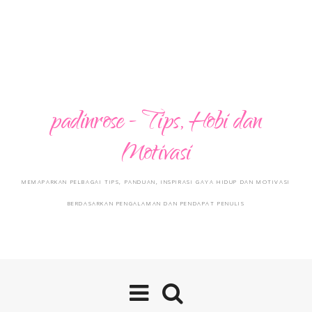
padinrose - Tips, Hobi dan
Motivasi
MEMAPARKAN PELBAGAI TIPS, PANDUAN, INSPIRASI GAYA HIDUP DAN MOTIVASI
BERDASARKAN PENGALAMAN DAN PENDAPAT PENULIS