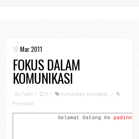
10
Mar 2011
FOKUS DALAM
KOMUNIKASI
By
Padin
0
komunikasi
,
pendapat
,
Permalink
Selamat Datang Ke
padinno.