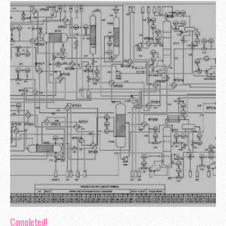
sengaja tidak mahu mengendahkannya. Seba
1 akan bermula jam 2 petang, dan akan
jam sahaja. Tapi malangnya, pelajar p
jam 2.25 petang.
Bagi aku, arahan yang mudah untuk di f
bermula jam 2, dan akan tamat jam 3.
datang pada masa yang di tetapkan, ti
kalau anda tidak dapat menyelesaikan sem
masalah itu datang dari anda. Wal
mempunyai toleransi, tapi dalam hal - 
masa yang sesuai untuk memikirkan defini
Completed!