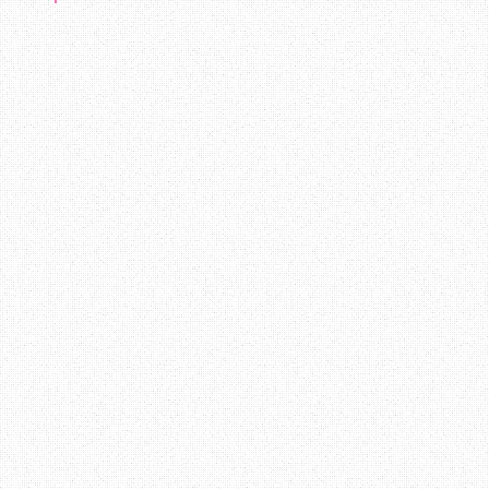
Berbalik kepada perbincangan di atas, b
menerima arahan atau maklumat amat pent
mengelakkan diri dari pelbagai masala
mewujudkan komunikasi berkesan boleh d
kita tahu apa yang perlu di lakukan. Apa
Terima Kasih ~ Datang Lagi