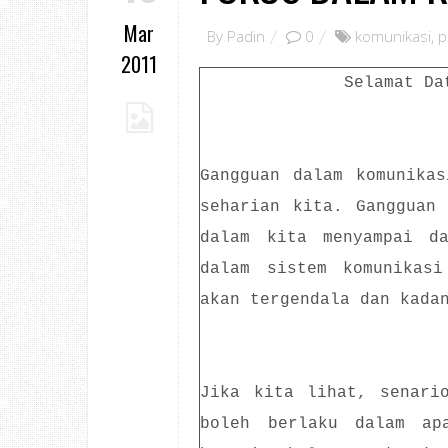
Mar
By
Padin
0
komunikasi
,
p
2011
Selamat Da
Gangguan dalam komunika
seharian kita. Gangguan
dalam kita menyampai da
dalam sistem komunikasi
akan tergendala dan kada
Jika kita lihat, senari
boleh berlaku dalam ap