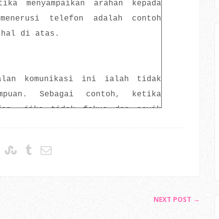
tika menyampaikan arahan kepada
menerusi telefon adalah contoh
 hal di atas.
alan komunikasi ini ialah tidak
mpuan. Sebagai contoh, ketika
fon, jika tidak fokus dan asyik
rbualan akan menjadi hambar dan
tika bermain di padang, kegagalan
at rakan sepasukan akan merugikan
NEXT POST →
puan dalam komunikasi ini ialah