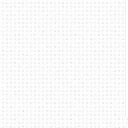
ari anda. Walaupun aku masih
pi dalam hal - hal begini, bukan
emikirkan definisi toleransi.
angan di atas, beri tumpuan dalam
klumat amat penting, dan ia dapat
pelbagai masalah. Cabaran dalam
erkesan boleh di atasi sekiranya
 di lakukan. Apa kata anda? :D
gi