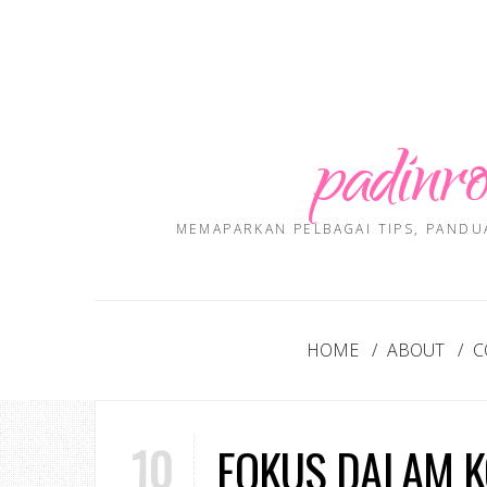
padinro
MEMAPARKAN PELBAGAI TIPS, PANDU
HOME
ABOUT
C
10
FOKUS DALAM 