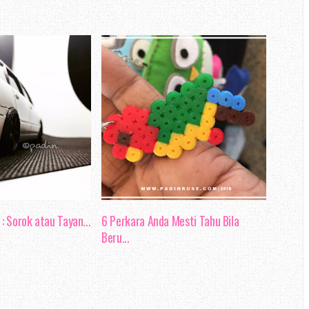
risiko kegagalan, dan dapat
jadi bertambah rumit. Sekiranya
 hilang tumpuan semasa menerima
ar kerja tidak dapat di lakukan
h jadi mengundang kecelakaan.
a boleh mewujudkan komunikasi
i nyatakan dalam blog entri lalu,
lam organisasi
dapat melahirkan
: Sorok atau Tayan...
6 Perkara Anda Mesti Tahu Bila
rmoni dan berkualiti. Keadaan
Beru...
positif baik kepada produktiviti