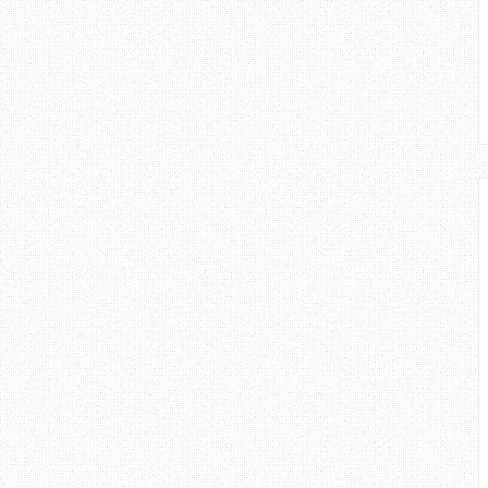
 bentuk komunikasi, kita perlu
uh tumpuan supaya kita tidak akan
aik di pejabat, sekolah, padang
al - internet, telefon kita perlu
ikasi berkesan.