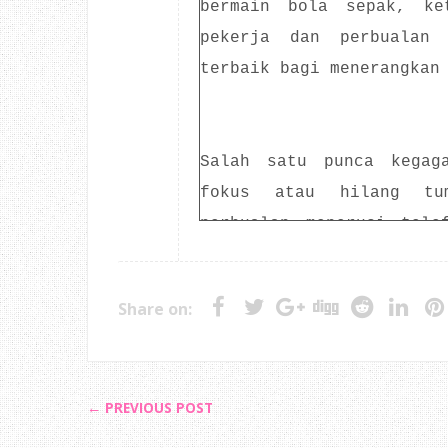
bermain bola sepak, ke
pekerja dan perbualan 
terbaik bagi menerangkan
Salah satu punca kegag
fokus atau hilang tu
perbualan menerusi tele
membuat kerja lain, pe
tidak berkesan. Juga, ke
Share on:
untuk fokus dengan isyar
peluang.
← PREVIOUS POST
Antara kepentingan tum