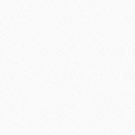
Justeru, dalam apa jua
fokus dan memberi sepen
melakukan kesilapan. B
mahupun di ruangan sosi
mengamalkan konsep komun