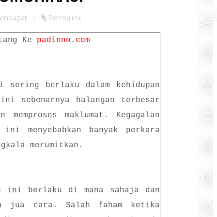
endapat
,
Permalink
tang Ke
padinno.com
si sering berlaku dalam kehidupan
 ini sebenarnya halangan terbesar
n memproses maklumat. Kegagalan
 ini menyebabkan banyak perkara
ngkala merumitkan.
o ini berlaku di mana sahaja dan
a jua cara. Salah faham ketika