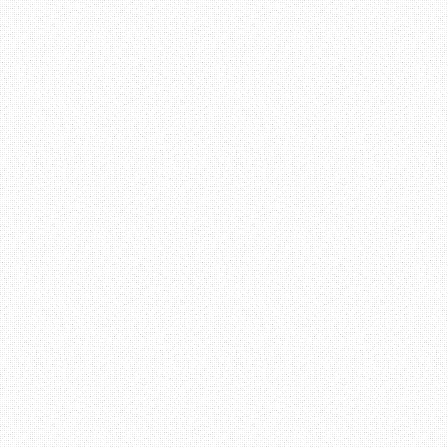
masalah itu datang d
mempunyai toleransi, ta
masa yang sesuai untuk m
Berbalik kepada perbinc
menerima arahan atau ma
mengelakkan diri dari 
mewujudkan komunikasi b
kita tahu apa yang perlu
Terima Kasih ~ Datang La