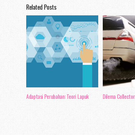
Related Posts
dapat mengurangkan 
mengelakkan keadaan men
pekerja tidak fokus dan
arahan, kemungkinan bes
dengan sempurna dan bole
Selain itu, fokus jug
berkesan. Seperti yang d
komunikasi berkesan da
Adaptasi Perubahan: Teori Lapuk
Dilema Collector 
suasana kerja yang ha
sebegini memberi kesan 
dan juga individu.