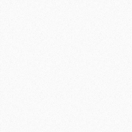
Aku juga kadang - kadang
melakukan apa yang di s
yang di keluarkan sebel
sengaja tidak mahu menge
1 akan bermula jam 2 pe
jam sahaja. Tapi malang
jam 2.25 petang.
Bagi aku, arahan yang m
bermula jam 2, dan aka
datang pada masa yang d
kalau anda tidak dapat m