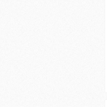
 berasa geram kalau pelajar tidak
uruh, seolah - olah tiada arahan
umnya. Adakah tidak faham, atau
ndahkannya. Sebagai contoh, Ujian
tang, dan akan mengambil masa 1
nya, pelajar pertama yang hadir
udah untuk di fahami. Ujian akan
n tamat jam 3. Jika anda gagal
i tetapkan, tiada istilah kejam
enyelesaikan semua soalan, kerana