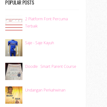
POPULAR POSTS
2 Platform Font Percuma
Terbaik
Saje - Saje Kayuh
Doodle : Smart Parent Course
Undangan Perkahwinan