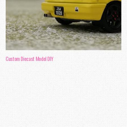
kandungnya. Persoalan timbul di akhir pe
saat Natrah menghembuskan nafas ter
ketahui samada dia masih dalam Islam ata
Aku tak dapat mengulas lanjut mengenai k
kerana aku pun tak tahu sangat kisah 
Custom Diecast Model DIY
lebih pemahaman, aku perlu melakukan pem
jelas, bagi aku yang kali pertama m
persembahan Natrah amat mengujakan.
Terima Kasih ~ Datang Lagi