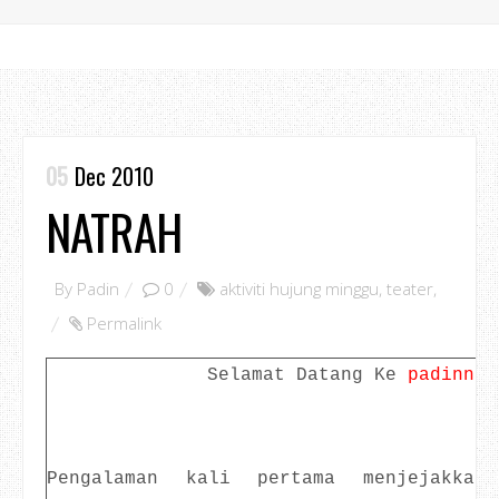
05
Dec 2010
NATRAH
By
Padin
0
aktiviti hujung minggu
,
teater
,
Permalink
Selamat Datang Ke
padinno.
Pengalaman kali pertama menjejakka