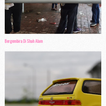
Bergembira Di Shah Alam
Bersama Author Locke
Berlaku perebutan hak penjagaan Natr
Aminah dan ibu bap kandungnya. Konfl
penjagaan yang telah menyebabkan rusu
Akhirnya pihak mahkamah memutuskan Natr