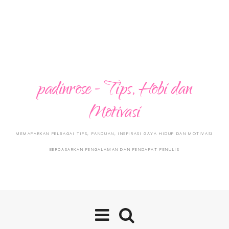
padinrose - Tips, Hobi dan
Motivasi
MEMAPARKAN PELBAGAI TIPS, PANDUAN, INSPIRASI GAYA HIDUP DAN MOTIVASI
BERDASARKAN PENGALAMAN DAN PENDAPAT PENULIS