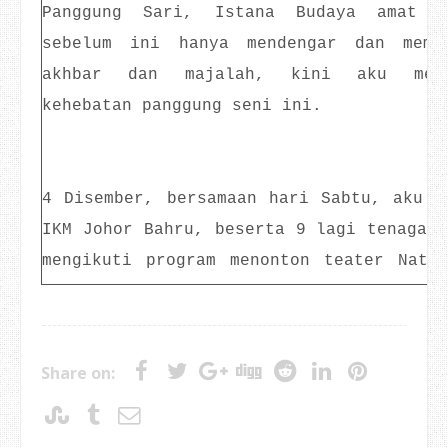
Panggung Sari, Istana Budaya amat m
sebelum ini hanya mendengar dan memb
akhbar dan majalah, kini aku meny
kehebatan panggung seni ini.
4 Disember, bersamaan hari Sabtu, aku b
IKM Johor Bahru, beserta 9 lagi tenaga p
mengikuti program menonton teater Natr
Istana Budaya, Kuala Lumpur. Kumpul
promosi dengan separuh harga, dan kami m
paling rendah, bersamaan RM15.
Share on:
Kedudukan kami dalam dewan tidaklah ter