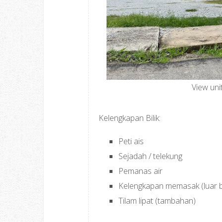
View un
Kelengkapan Bilik:
Peti ais
Sejadah / telekung
Pemanas air
Kelengkapan memasak (luar bi
Tilam lipat (tambahan)