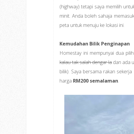
(highway) tetapi saya memilih un
minit. Anda boleh sahaja memasukk
peta untuk menuju ke lokasi ini.
Kemudahan Bilik Penginapan
Homestay ini mempunyai dua pilih
kalau tak salah dengar la
dan ada u
bilik). Saya bersama rakan sekerj
harga
RM200 semalaman
.