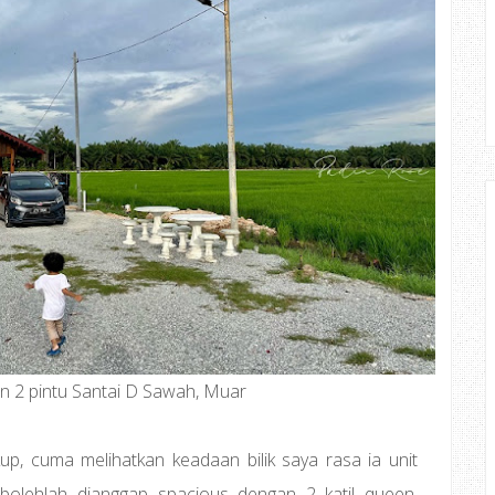
n 2 pintu Santai D Sawah, Muar
up, cuma melihatkan keadaan bilik saya rasa ia unit
 bolehlah dianggap spacious dengan 2 katil queen,