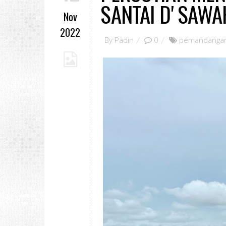
SANTAI D' SAWA
Nov
2022
By
Padin
0
pemandangan