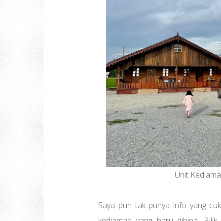
Unit Kediama
Saya pun tak punya info yang cuk
kediaman yang baru dibina. Bilik