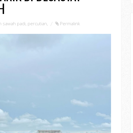
H
 sawah padi
,
percutian
,
Permalink