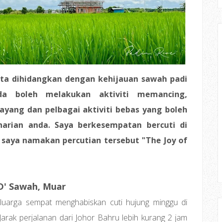
ta dihidangkan dengan kehijauan sawah padi
da boleh melakukan aktiviti memancing,
layang dan pelbagai aktiviti bebas yang boleh
harian anda. Saya berkesempatan bercuti di
 saya namakan percutian tersebut "The Joy of
 D' Sawah, Muar
luarga sempat menghabiskan cuti hujung minggu di
arak perjalanan dari Johor Bahru lebih kurang 2 jam