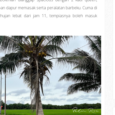
an dapur memasak serta peralatan barbeku. Cuma di
ujan lebat dari jam 11, tempiasnya boleh masuk