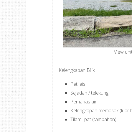
View un
Kelengkapan Bilik:
Peti ais
Sejadah / telekung
Pemanas air
Kelengkapan memasak (luar bi
Tilam lipat (tambahan)