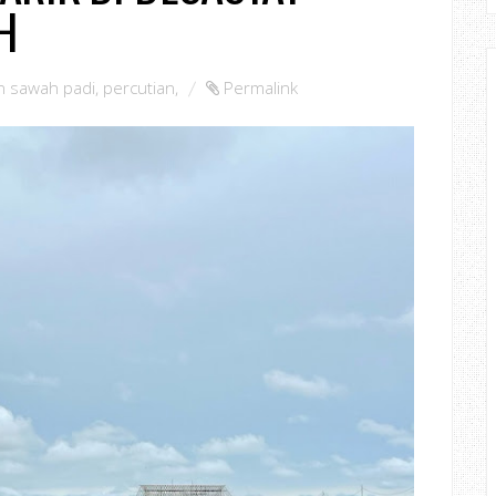
H
 sawah padi
,
percutian
,
Permalink