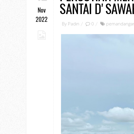
SANTAI D' SAWA
Nov
2022
By
Padin
0
pemandangan