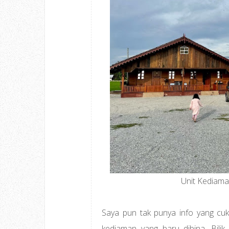
Unit Kediama
Saya pun tak punya info yang cuk
kediaman yang baru dibina. Bilik