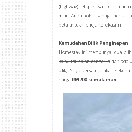
(highway) tetapi saya memilih un
minit. Anda boleh sahaja memasukk
peta untuk menuju ke lokasi ini.
Kemudahan Bilik Penginapan
Homestay ini mempunyai dua pilih
kalau tak salah dengar la
dan ada u
bilik). Saya bersama rakan sekerj
harga
RM200 semalaman
.