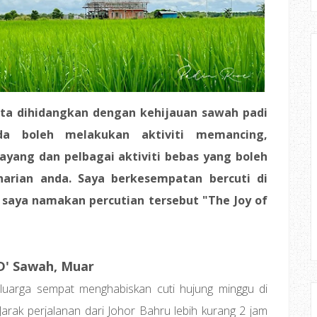
ta dihidangkan dengan kehijauan sawah padi
da boleh melakukan aktiviti memancing,
layang dan pelbagai aktiviti bebas yang boleh
harian anda. Saya berkesempatan bercuti di
 saya namakan percutian tersebut "The Joy of
 D' Sawah, Muar
luarga sempat menghabiskan cuti hujung minggu di
arak perjalanan dari Johor Bahru lebih kurang 2 jam