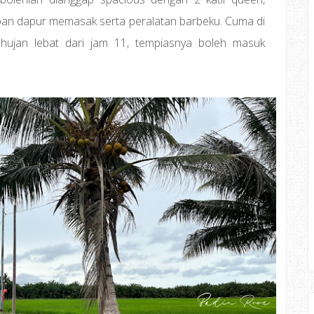
an dapur memasak serta peralatan barbeku. Cuma di
ujan lebat dari jam 11, tempiasnya boleh masuk