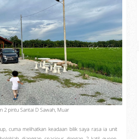
n 2 pintu Santai D Sawah, Muar
up, cuma melihatkan keadaan bilik saya rasa ia unit
 bolehlah dianggap spacious dengan 2 katil queen,