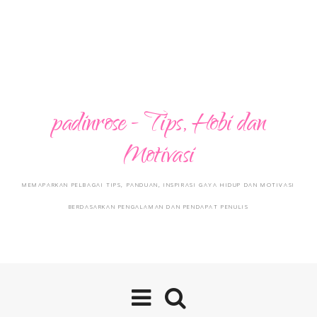
padinrose - Tips, Hobi dan
Motivasi
MEMAPARKAN PELBAGAI TIPS, PANDUAN, INSPIRASI GAYA HIDUP DAN MOTIVASI
BERDASARKAN PENGALAMAN DAN PENDAPAT PENULIS