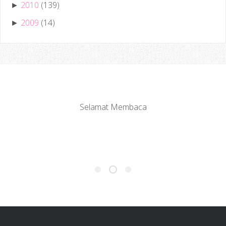
2010
(139)
►
2009
(14)
►
Selamat Membaca