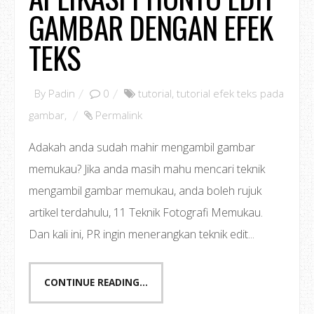
GAMBAR DENGAN EFEK
TEKS
By
Padin
0
tutorial
,
tutorial efek teks pada
gambar
,
Permalink
Adakah anda sudah mahir mengambil gambar
memukau? Jika anda masih mahu mencari teknik
mengambil gambar memukau, anda boleh rujuk
artikel terdahulu, 11 Teknik Fotografi Memukau.
Dan kali ini, PR ingin menerangkan teknik edit...
CONTINUE READING...