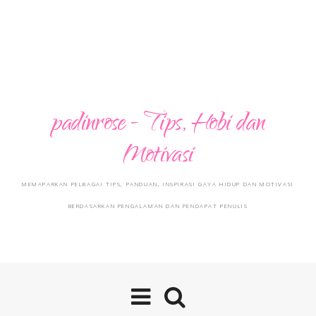
padinrose - Tips, Hobi dan
Motivasi
MEMAPARKAN PELBAGAI TIPS, PANDUAN, INSPIRASI GAYA HIDUP DAN MOTIVASI
BERDASARKAN PENGALAMAN DAN PENDAPAT PENULIS