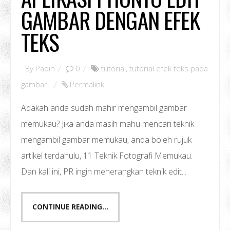
GAMBAR DENGAN EFEK
TEKS
By
Padin
0
tutorial
,
tutorial efek teks pada
gambar
,
Permalink
Adakah anda sudah mahir mengambil gambar
memukau? Jika anda masih mahu mencari teknik
mengambil gambar memukau, anda boleh rujuk
artikel terdahulu, 11 Teknik Fotografi Memukau.
Dan kali ini, PR ingin menerangkan teknik edit...
CONTINUE READING...