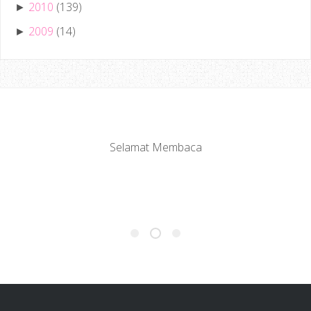
2010
(139)
►
2009
(14)
►
Selamat Membaca