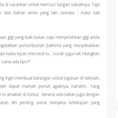
ta di sarankan untuk mencuci tangan sebaiknya. Tapi
in dan bahan kimia yang lain semata - mata nak
aan gigi yang baik bukan saja menyerlahkan gigi anda
engelakkan pertumbuhan bakteria yang menyebabkan
i kalau lepas merokok tu... susah juga nak hilangkan
r sana ada tips??
 yang ingin membuat karangan untuk tugasan di sekolah,
oleh dapat markah penuh agaknya, hahahh... Yang
 ni amatlah di tuntut... kerana ada kaitan juga dengan
hatan diri penting untuk menjana kehidupan yang