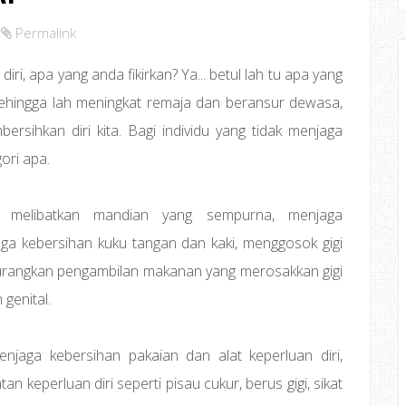
Permalink
i, apa yang anda fikirkan? Ya... betul lah tu apa yang
 sehingga lah meningkat remaja dan beransur dewasa,
rsihkan diri kita. Bagi individu yang tidak menjaga
gori apa.
h melibatkan mandian yang sempurna, menjaga
aga kebersihan kuku tangan dan kaki, menggosok gigi
urangkan pengambilan makanan yang merosakkan gigi
genital.
menjaga kebersihan pakaian dan alat keperluan diri,
n keperluan diri seperti pisau cukur, berus gigi, sikat