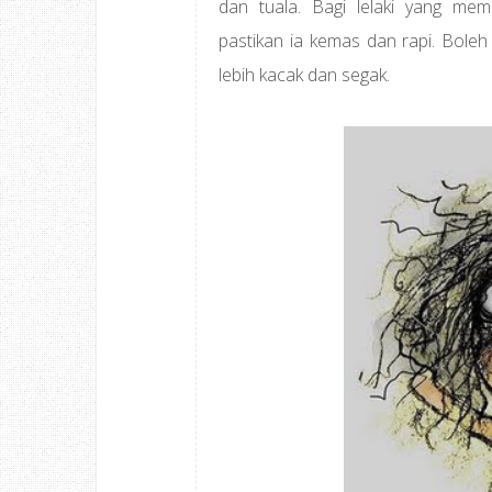
dan tuala. Bagi lelaki yang mem
pastikan ia kemas dan rapi. Bole
lebih kacak dan segak.