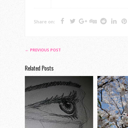
Share on:
← PREVIOUS POST
Related Posts