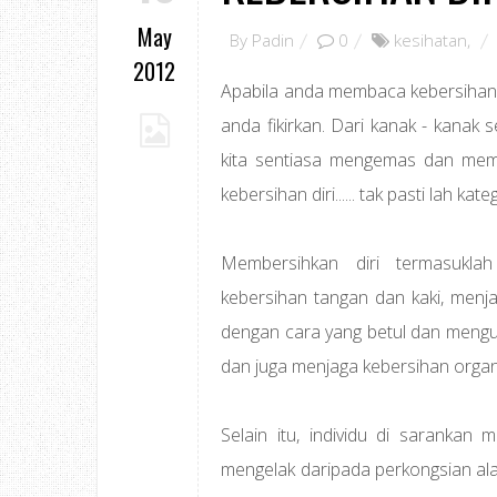
May
By
Padin
0
kesihatan
,
2012
Apabila anda membaca kebersihan dir
anda fikirkan. Dari kanak - kanak
kita sentiasa mengemas dan membe
kebersihan diri...... tak pasti lah kate
Membersihkan diri termasukla
kebersihan tangan dan kaki, menj
dengan cara yang betul dan meng
dan juga menjaga kebersihan organ 
Selain itu, individu di sarankan 
mengelak daripada perkongsian alata