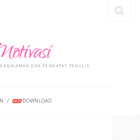
Motivasi
 PENGALAMAN DAN PENDAPAT PENULIS
AN
DOWNLOAD