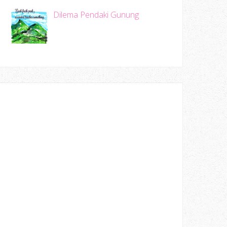
Dilema Pendaki Gunung