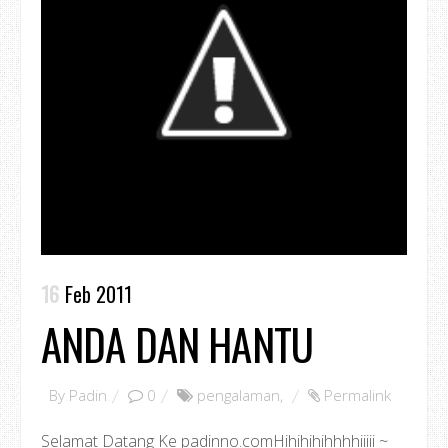
16
Feb 2011
ANDA DAN HANTU
By
Padin
0
pengalaman
,
Permalink
Selamat Datang Ke padinno.comHihihihihhhhiiiii ~