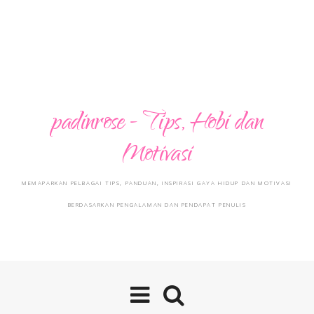
padinrose - Tips, Hobi dan
Motivasi
MEMAPARKAN PELBAGAI TIPS, PANDUAN, INSPIRASI GAYA HIDUP DAN MOTIVASI
BERDASARKAN PENGALAMAN DAN PENDAPAT PENULIS