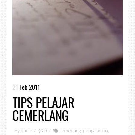
21
Feb 2011
TIPS PELAJAR
CEMERLANG
By
Padin
0
cemerlang
,
pengalaman
,