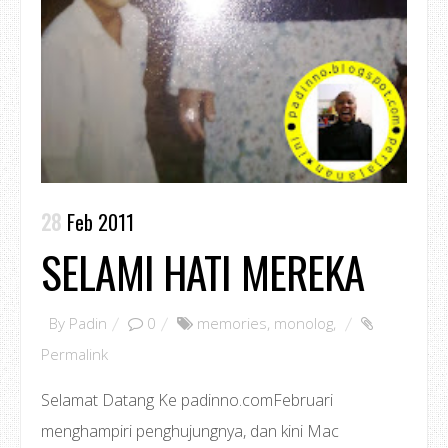
28
Feb 2011
SELAMI HATI MEREKA
By
Padin
0
memories
,
monolog
,
Permalink
Selamat Datang Ke padinno.comFebruari
menghampiri penghujungnya, dan kini Mac