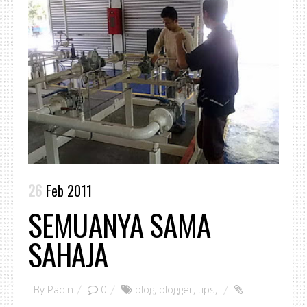
26
Feb 2011
SEMUANYA SAMA
SAHAJA
By
Padin
0
blog
,
blogger
,
tips
,