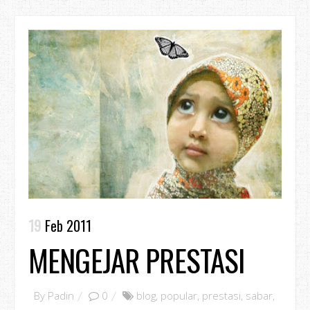
19
Feb 2011
MENGEJAR PRESTASI
By
Padin
0
blog
,
popular
,
prestasi
,
sabar
,