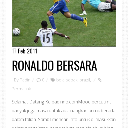
17
Feb 2011
RONALDO BERSARA
By
Padin
0
bola sepak
,
brazil
,
Permalink
Selamat Datang Ke padinno.comMood bercuti ni,
banyak juga masa untuk aku luangkan untuk berada
dalam talian. Sambil mencari info untuk di masukkan