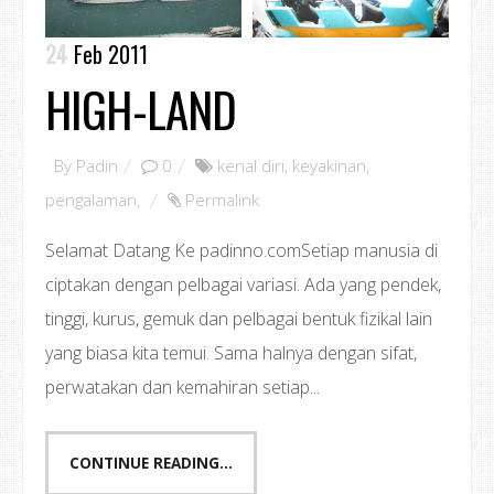
24
Feb 2011
HIGH-LAND
By
Padin
0
kenal diri
,
keyakinan
,
pengalaman
,
Permalink
Selamat Datang Ke padinno.comSetiap manusia di
ciptakan dengan pelbagai variasi. Ada yang pendek,
tinggi, kurus, gemuk dan pelbagai bentuk fizikal lain
yang biasa kita temui. Sama halnya dengan sifat,
perwatakan dan kemahiran setiap...
CONTINUE READING...