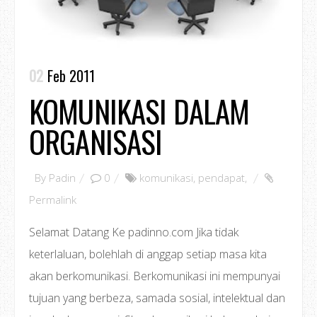
02
Feb 2011
KOMUNIKASI DALAM
ORGANISASI
By
Padin
0
komunikasi
,
pendapat
,
Permalink
Selamat Datang Ke padinno.com Jika tidak
keterlaluan, bolehlah di anggap setiap masa kita
akan berkomunikasi. Berkomunikasi ini mempunyai
tujuan yang berbeza, samada sosial, intelektual dan