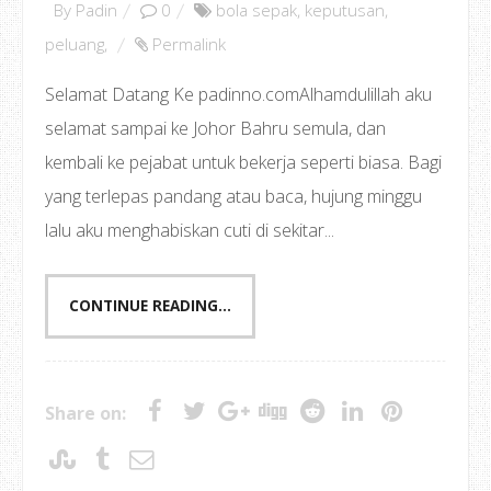
By
Padin
0
bola sepak
,
keputusan
,
peluang
,
Permalink
Selamat Datang Ke padinno.comAlhamdulillah aku
selamat sampai ke Johor Bahru semula, dan
kembali ke pejabat untuk bekerja seperti biasa. Bagi
yang terlepas pandang atau baca, hujung minggu
lalu aku menghabiskan cuti di sekitar...
CONTINUE READING...
Share on: